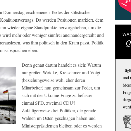
am Donnerstag erschienenen Textes der stilistische
Koalitionsvertrags. Da werden Positionen markiert, dem
ann wieder eigene Standpunkte hervorgehoben, um die
s wird mehr oder weniger sinnfrei aneinandergereiht und
WA
Q
rauslesen, was ihm politisch in den Kram passt. Politik
ionsabsprachen eben.
Denn genau darum handelt es sich: Warum
Tägl
nur greifen Woidke, Kretschmer und Voigt
und 
(beziehungsweise wohl eher deren
Mein
Mitarbeiter) nun gemeinsam zur Feder, um
Frage
sich mit der Ukraine-Frage zu befassen –
darg
einmal SPD, zweimal CDU?
werd
Zufälligerweise drei Politiker, die gerade
Wahlen im Osten geschlagen haben und
Ministerpräsidenten bleiben oder es werden