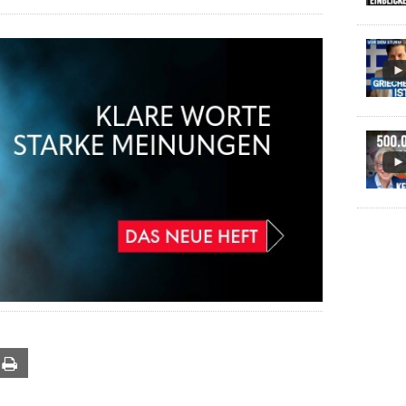
ail
Print