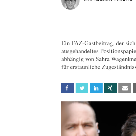
VON
SANDRO SERAFIN
Ein FAZ-Gastbeitrag, der sich
ausgehandeltes Positionspapi
abhängig von Sahra Wagenknec
für erstaunliche Zugeständniss
Facebook
Twitter
Linkedin
Xing
Em