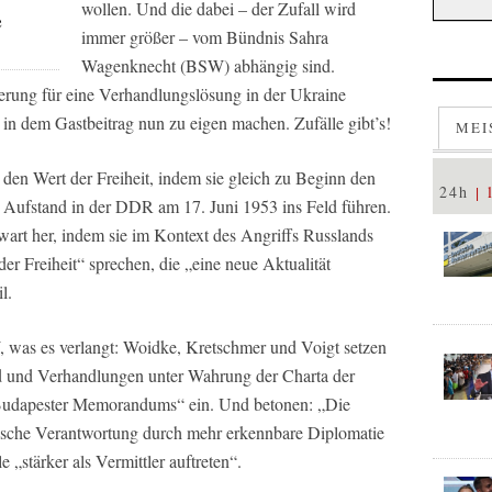
wollen. Und die dabei – der Zufall wird
e
immer größer – vom Bündnis Sahra
Wagenknecht (BSW) abhängig sind.
erung für eine Verhandlungslösung in der Ukraine
n in dem Gastbeitrag nun zu eigen machen. Zufälle gibt’s!
MEI
 den Wert der Freiheit, indem sie gleich zu Beginn den
24h
en Aufstand in der DDR am 17. Juni 1953 ins Feld führen.
wart her, indem sie im Kontext des Angriffs Russlands
er Freiheit“ sprechen, die „eine neue Aktualität
l.
 was es verlangt: Woidke, Kretschmer und Voigt setzen
and und Verhandlungen unter Wahrung der Charta der
 Budapester Memorandums“ ein. Und betonen: „Die
ische Verantwortung durch mehr erkennbare Diplomatie
„stärker als Vermittler auftreten“.