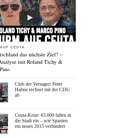
AUF CEUTA
tschland das nächste Ziel? –
Analyse mit Roland Tichy &
Pino
Club der Versager: Peter
Hahne rechnet mit der CDU
ab
Ceuta-Krise: 65.000 fallen in
die Stadt ein – wie Spanien
ein neues 2015 verhindert