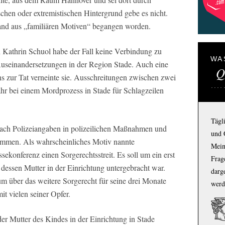
chen oder extremistischen Hintergrund gebe es nicht.
tand aus „familiären Motiven“ begangen worden.
n Kathrin Schuol habe der Fall keine Verbindung zu
WA
useinandersetzungen in der Region Stade. Auch eine
Q
 zur Tat verneinte sie. Ausschreitungen zwischen zwei
hr bei einem Mordprozess in Stade für Schlagzeilen
Tägl
nach Polizeiangaben in polizeilichen Maßnahmen und
und 
ommen. Als wahrscheinliches Motiv nannte
Mein
ssekonferenz einen Sorgerechtsstreit. Es soll um ein erst
Frage
dessen Mutter in der Einrichtung untergebracht war.
darg
 über das weitere Sorgerecht für seine drei Monate
werd
t vielen seiner Opfer.
er Mutter des Kindes in der Einrichtung in Stade