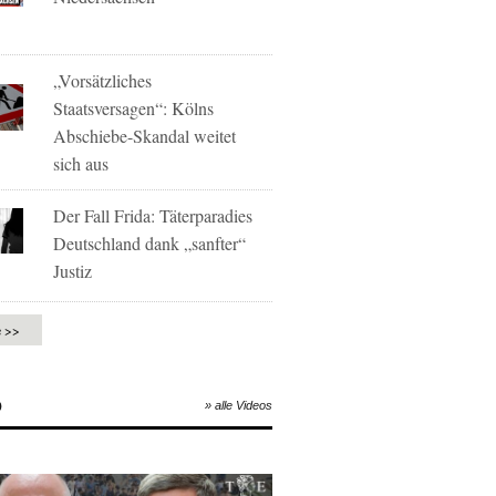
„Vorsätzliches
Staatsversagen“: Kölns
Abschiebe-Skandal weitet
sich aus
Der Fall Frida: Täterparadies
Deutschland dank „sanfter“
Justiz
e >>
O
» alle Videos