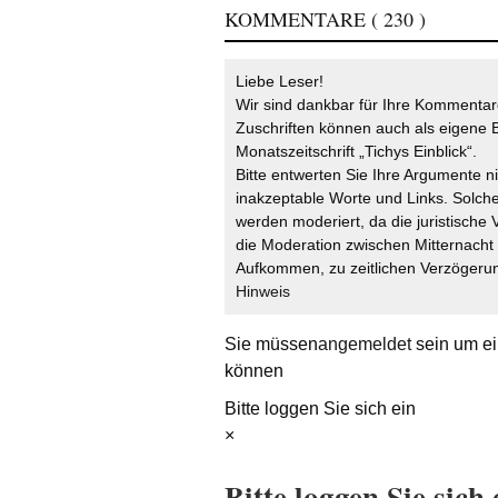
KOMMENTARE
( 230 )
Liebe Leser!
Wir sind dankbar für Ihre Kommentare
Zuschriften können auch als eigene B
Monatszeitschrift „Tichys Einblick“.
Bitte entwerten Sie Ihre Argumente n
inakzeptable Worte und Links. Solche
werden moderiert, da die juristische 
die Moderation zwischen Mitternach
Aufkommen, zu zeitlichen Verzögerun
Hinweis
Sie müssen
angemeldet
sein um ei
können
Bitte loggen Sie sich ein
×
Bitte loggen Sie sich 