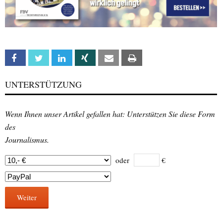
Facebook
Twitter
Linkedin
Xing
Email
Print
UNTERSTÜTZUNG
Wenn Ihnen unser Artikel gefallen hat: Unterstützen Sie diese Form
des
Journalismus.
oder
€
Weiter