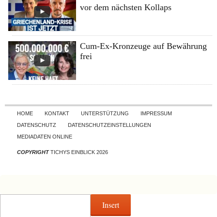
vor dem nächsten Kollaps
Cum-Ex-Kronzeuge auf Bewährung
frei
Skip to content
HOME
KONTAKT
UNTERSTÜTZUNG
IMPRESSUM
DATENSCHUTZ
DATENSCHUTZEINSTELLUNGEN
MEDIADATEN ONLINE
COPYRIGHT
TICHYS EINBLICK 2026
Insert