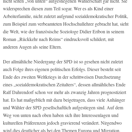
nicht selten „von unten“ aufgestiegenen Wählerschaft gar nicht. Sie
widersprechen diesen zum Teil sogar. Wer es als Kind einer
Arbeiterfamilie, nicht zuletzt aufgrund sozialdemokratischer Politik,
zum Beispiel zum verbeamteten Hochschullehrer gebracht hat, sieht
die Welt, wie der französische Soziologe Didier Eribon in seinem
Roman „Rückkehr nach Reims“ eindrucksvoll schildert, mit
anderen Augen als seine Eltern.
Der allmähliche Niedergang der SPD ist so gesehen nicht zuletzt
auch Folge ihres eigenen politischen Erfolgs. Dieser besteht seit
Ende des zweiten Weltkriegs in der schrittweisen Durchsetzung
eines „sozialdemokratischen Zeitalters“, dessen allmähliches Ende
Ralf Dahrendorf schon vor mehr als zwanzig Jahren prognostiziert
hat. Es hat maßgeblich mit dazu beigetragen, dass viele Anhänger
und Wähler der SPD gesellschaftlich aufgestiegen sind. Auf dem
Weg von unten nach oben haben sich ihre Interessenlagen und
kulturellen Präferenzen jedoch gravierend verändert. Nirgendwo
wird dies deutlicher als bei den Themen Europa und Migration.