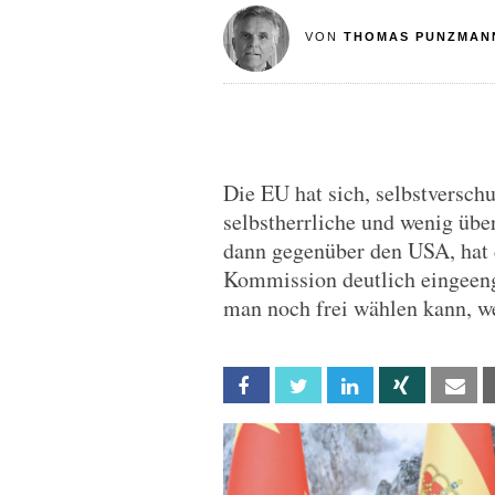
VON
THOMAS PUNZMAN
Die EU hat sich, selbstversch
selbstherrliche und wenig übe
dann gegenüber den USA, hat
Kommission deutlich eingeeng
man noch frei wählen kann, we
Facebook
Twitter
Linkedin
Xing
Em