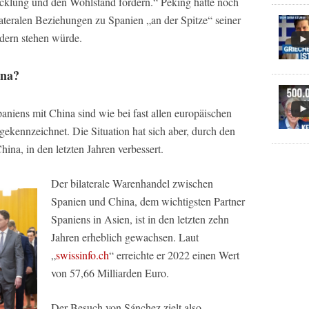
icklung und den Wohlstand fördern.“ Peking hatte noch
lateralen Beziehungen zu Spanien „an der Spitze“ seiner
dern stehen würde.
ina?
niens mit China sind wie bei fast allen europäischen
gekennzeichnet. Die Situation hat sich aber, durch den
ina, in den letzten Jahren verbessert.
Der bilaterale Warenhandel zwischen
Spanien und China, dem wichtigsten Partner
Spaniens in Asien, ist in den letzten zehn
Jahren erheblich gewachsen. Laut
„
swissinfo.ch
“ erreichte er 2022 einen Wert
von 57,66 Milliarden Euro.
Der Besuch von Sánchez zielt also