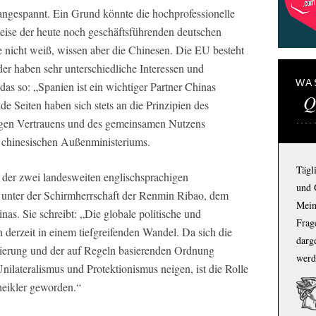
ngespannt. Ein Grund könnte die hochprofessionelle
ise der heute noch geschäftsführenden deutschen
 nicht weiß, wissen aber die Chinesen. Die EU besteht
r haben sehr unterschiedliche Interessen und
WA
das so: „Spanien ist ein wichtiger Partner Chinas
Q
e Seiten haben sich stets an die Prinzipien des
tigen Vertrauens und des gemeinsamen Nutzens
s chinesischen Außenministeriums.
Tägl
ne der zwei landesweiten englischsprachigen
und 
t unter der Schirmherrschaft der Renmin Ribao, dem
Mein
as. Sie schreibt: „Die globale politische und
Frage
h derzeit in einem tiefgreifenden Wandel. Da sich die
darg
sierung und der auf Regeln basierenden Ordnung
werd
ilateralismus und Protektionismus neigen, ist die Rolle
heikler geworden.“