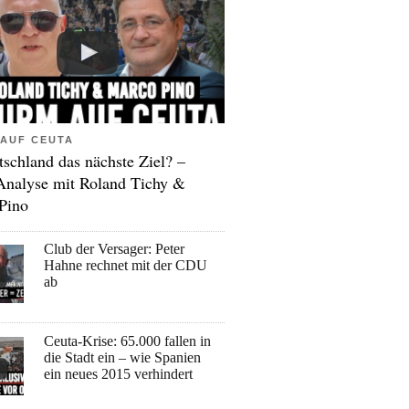
AUF CEUTA
tschland das nächste Ziel? –
Analyse mit Roland Tichy &
Pino
Club der Versager: Peter
Hahne rechnet mit der CDU
ab
Ceuta-Krise: 65.000 fallen in
die Stadt ein – wie Spanien
ein neues 2015 verhindert