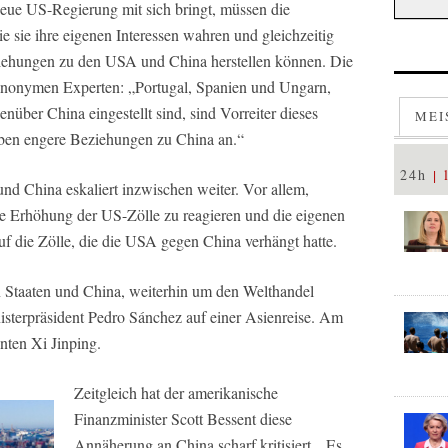
neue US-Regierung mit sich bringt, müssen die
 sie ihre eigenen Interessen wahren und gleichzeitig
iehungen zu den USA und China herstellen können. Die
t, anonymen Experten: „Portugal, Spanien und Ungarn,
enüber China eingestellt sind, sind Vorreiter dieses
MEI
eben engere Beziehungen zu China an.“
24h
d China eskaliert inzwischen weiter. Vor allem,
e Erhöhung der US-Zölle zu reagieren und die eigenen
uf die Zölle, die die USA gegen China verhängt hatte.
n Staaten und China, weiterhin um den Welthandel
nisterpräsident Pedro Sánchez auf einer Asienreise. Am
enten Xi Jinping.
Zeitgleich hat der amerikanische
Finanzminister Scott Bessent diese
Annäherung an China scharf kritisiert. „Es