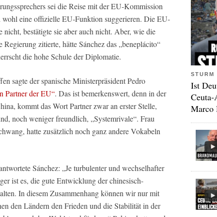
rungssprechers sei die Reise mit der EU-Kommission
 wohl eine offizielle EU-Funktion suggerieren. Die EU-
icht, bestätigte sie aber auch nicht. Aber, wie die
 Regierung zitierte, hätte Sánchez das „beneplácito“
rrscht die hohe Schule der Diplomatie.
STURM 
fen sagte der spanische Ministerpräsident Pedro
Ist Deu
en Partner der EU“
. Das ist bemerkenswert, denn in der
Ceuta-
hina, kommt das Wort Partner zwar an erster Stelle,
Marco 
d, noch weniger freundlich, „Systemrivale“. Frau
chwang, hatte zusätzlich noch ganz andere Vokabeln
antwortete Sánchez: „Je turbulenter und wechselhafter
iger ist es, die gute Entwicklung der chinesisch-
halten. In diesem Zusammenhang können wir nur mit
en den Ländern den Frieden und die Stabilität in der