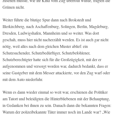
zusehen musste, wie ihr Kind vom Zug überrollt wurde, fragten die
Grünen nicht.
Weiter führte die blutige Spur dann nach Brokstedt und
Illerkirchberg, nach Aschaffenburg, Solingen, Berlin, Magdeburg,
Dresden, Ludwigshafen, Mannheim und so weiter. Was dort
geschah, muss hier nicht nacherzählt werden. Es ist auch gar nicht
nötig, weil alles nach dem gleichen Muster ablief: ein
Schutzsuchender, Schutzbedürftiger, Schutzbefohlener,
Schutzberechtigter hatte sich für die Großzügigkeit, mit der er
aufgenommen und versorgt worden war, dadurch bedankt, dass er
seine Gastgeber mit dem Messer attackierte, vor den Zug warf oder
mit dem Auto niederfuhr.
Wenn es dann wieder einmal so weit war, erschienen die Politiker
am Tatort und beleidigten die Hinterbliebenen mit der Behauptung,
in Gedanken bei ihnen zu sein. Danach dann die bekannten Fragen:
Warum der polizeibekannte Täter immer noch im Lande war? „Wie