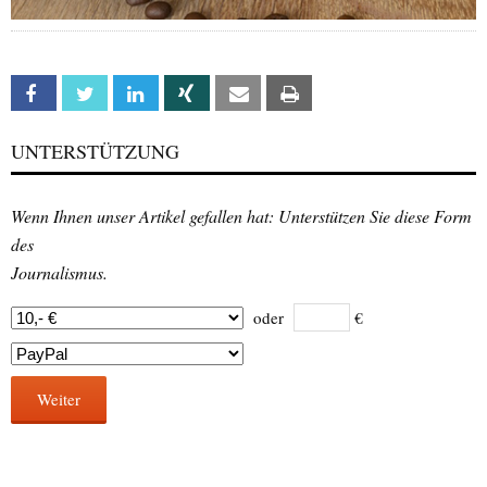
Facebook
Twitter
Linkedin
Xing
Email
Print
UNTERSTÜTZUNG
Wenn Ihnen unser Artikel gefallen hat: Unterstützen Sie diese Form
des
Journalismus.
oder
€
Weiter