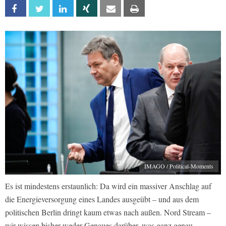
Facebook
Twitter
Linkedin
Xing
Email
Print
IMAGO / Political-Moments
Es ist mindestens erstaunlich: Da wird ein massiver Anschlag auf
die Energieversorgung eines Landes ausgeübt – und aus dem
politischen Berlin dringt kaum etwas nach außen. Nord Stream –
wir wissen bisher weder Genaues darüber, was ganz genau