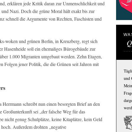
nd, erklären jede Kritik daran zur Unmenschlichkeit und
 und Nazi. Doch die grüne Moral hält exakt bis zur
nz schnell die Argumente von Rechten, Faschisten und
WA
Q
ks-woken und grünen Berlin, in Kreuzberg, regt sich
er Hasenheide soll ein ehemaliges Bürogebäude zur
r über 1.000 Migranten umgebaut werden. Zehn Etagen,
n Folgen jener Politik, die die Grünen seit Jahren mit
Tägl
und 
Mein
ers
Frage
darg
a Herrmann schreibt nun einen besorgten Brief an den
werd
e Großunterkunft sei „der falsche Weg für das
 nicht genug Schulplätze, keine Kitaplätze, kein Geld
zu hoch. Außerdem drohten „negative