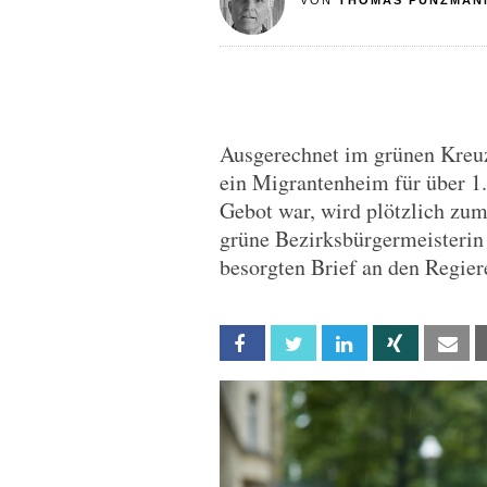
VON
THOMAS PUNZMAN
Ausgerechnet im grünen Kreuz
ein Migrantenheim für über 1
Gebot war, wird plötzlich zu
grüne Bezirksbürgermeisterin
besorgten Brief an den Regie
Facebook
Twitter
Linkedin
Xing
Em