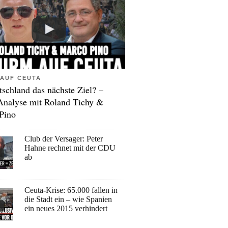
AUF CEUTA
tschland das nächste Ziel? –
Analyse mit Roland Tichy &
Pino
Club der Versager: Peter
Hahne rechnet mit der CDU
ab
Ceuta-Krise: 65.000 fallen in
die Stadt ein – wie Spanien
ein neues 2015 verhindert