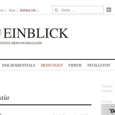
Suche nach:
ast
Shop
Einblick-Abo
DAILI|ES|SENTIALS
MEINUNGEN
VIDEOS
FEUILLETON
stür
Anzeige