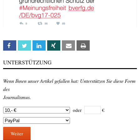
Facebook
Twitter
Linkedin
Xing
Email
Print
UNTERSTÜTZUNG
Wenn Ihnen unser Artikel gefallen hat: Unterstützen Sie diese Form
des
Journalismus.
oder
€
Weiter