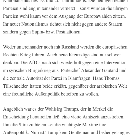
Nationalismus des 19. und 20. Jahrhunderts. Die heutigen rechten
Parteien sind eng miteinander vernetzt – sonst würden die übrigen
Parteien wohl kaum vor dem Ausgang der Europawahlen zittern.
Ihr neuer Nationalismus richtet sich nicht gegen andere Staaten,
sondern gegen Supra- bzw. Postnationen.
Weder untereinander noch mit Russland werden die europäischen
Rechten Krieg führen. Auch neue Kreuzzüge sind nur schwer
denkbar. Die AfD sprach sich wiederholt gegen eine Intervention
im syrischen Bürgerkrieg aus. Parteichef Alexander Gauland und
die zentrale Autorität der Partei in Islamfragen, Hans-Thomas
Tillschneider, hatten beide erklärt, gegenüber der arabischen Welt
eine freundliche Außenpolitik betreiben zu wollen.
Angeblich war es der Wahlsieg Trumps, der in Merkel die
Entscheidung heranreifen ließ, eine vierte Amtszeit anzustreben.
Ihm die Stirn zu bieten, sei die wichtigste Maxime ihrer
Außenpolitik. Nun ist Trump kein Gentleman und bisher gelang es