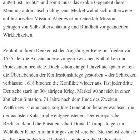
äußert, ist „rechts“ und somit muss das exakte Gegenteil dieser
Meinung automatisch richtig sein. Merkel wähnt sich mittlerweile
auf historischer Mission. Aber es ist nur eine Ich-Mission –
getragen von Selbstüberschätzung und Blindheit vor geänderten
Wirklichkeiten.
Zentral in ihrem Denken ist der Augsburger Religionsfrieden von
1555, der die Auseinandersetzungen zwischen Katholiken und
Protestanten beendete. Doch schon einige Jahrzehnte später waren
die Überlebenden der Konfessionskriege gestorben – der Schrecken
verblasste. 1618 brachen die Konflikte wieder aus, fast jeder dritte
Deutsche starb im 30-jährigen Krieg. Merkel wähnt sich in einer
ähnlichen Situation. 74 Jahre nach dem Ende des Zweiten
Weltkriegs ist eine neue, sorglose Generation herangewachsen, die
der nächsten Katastrophe entgegensteuert. Der europäische
Rechtsruck und die Präsidentschaft Donald Trumps tragen im
Weltbilder Kanzlerin ihr übriges zur Misere bei. Sich selbst sieht sie
als Retterin in der Not. Bedroht ist nicht nur der Weltfrieden,