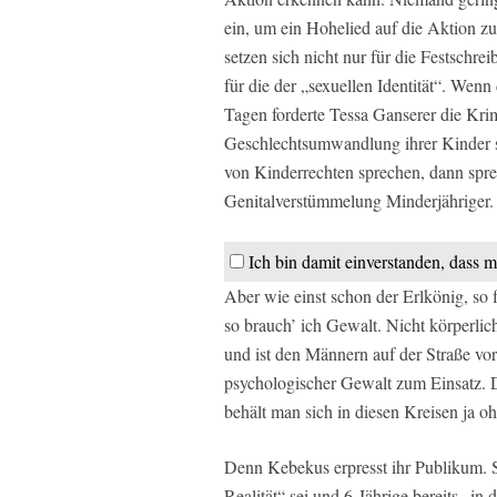
ein, um ein Hohelied auf die Aktion z
setzen sich nicht nur für die Festschr
für die der „sexuellen Identität“. Wenn
Tagen forderte Tessa Ganserer die Krim
Geschlechtsumwandlung ihrer Kinder 
von Kinderrechten sprechen, dann spre
Genitalverstümmelung Minderjähriger.
Ich bin damit einverstanden, dass m
Aber wie einst schon der Erlkönig, so 
so brauch’ ich Gewalt. Nicht körperlich
und ist den Männern auf der Straße vo
psychologischer Gewalt zum Einsatz. D
behält man sich in diesen Kreisen ja o
Denn Kebekus erpresst ihr Publikum. Si
Realität“ sei und 6-Jährige bereits „i