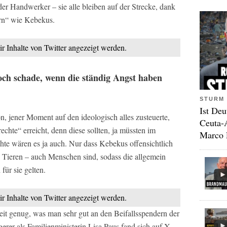
r Handwerker – sie alle bleiben auf der Strecke, dank
rn“ wie Kebekus.
ir Inhalte von Twitter angezeigt werden.
och schade, wenn die ständig Angst haben
STURM 
Ist Deu
, jener Moment auf den ideologisch alles zusteuerte,
Ceuta-
hte“ erreicht, denn diese sollten, ja müssten im
Marco 
hte wären es ja auch. Nur dass Kebekus offensichtlich
 Tieren – auch Menschen sind, sodass die allgemein
ür sie gelten.
ir Inhalte von Twitter angezeigt werden.
eit genug, was man sehr gut an den Beifallsspendern der
rer als Familienministerin Lisa Paus fand sich auf X