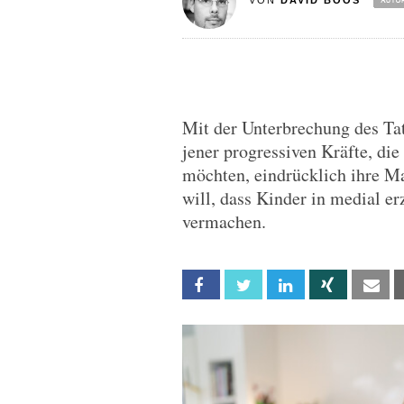
VON
DAVID BOOS
Mit der Unterbrechung des Ta
jener progressiven Kräfte, di
möchten, eindrücklich ihre Ma
will, dass Kinder in medial er
vermachen.
Facebook
Twitter
Linkedin
Xing
Em