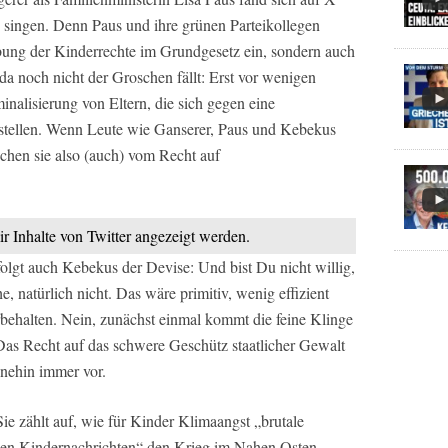
u singen. Denn Paus und ihre grünen Parteikollegen
eibung der Kinderrechte im Grundgesetz ein, sondern auch
 da noch nicht der Groschen fällt: Erst vor wenigen
inalisierung von Eltern, die sich gegen eine
stellen. Wenn Leute wie Ganserer, Paus und Kebekus
chen sie also (auch) vom Recht auf
ir Inhalte von Twitter angezeigt werden.
folgt auch Kebekus der Devise: Und bist Du nicht willig,
e, natürlich nicht. Das wäre primitiv, wenig effizient
rbehalten. Nein, zunächst einmal kommt die feine Klinge
as Recht auf das schwere Geschütz staatlicher Gewalt
hnehin immer vor.
e zählt auf, wie für Kinder Klimaangst „brutale
n den Kindernachrichten“ den Krieg im Nahen Osten