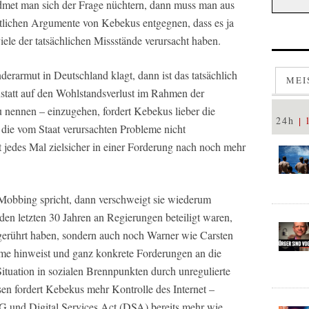
idmet man sich der Frage nüchtern, dann muss man aus
ntlichen Argumente von Kebekus entgegnen, dass es ja
viele der tatsächlichen Missstände verursacht haben.
rarmut in Deutschland klagt, dann ist das tatsächlich
MEI
statt auf den Wohlstandsverlust im Rahmen der
 nennen – einzugehen, fordert Kebekus lieber die
24h
 die vom Staat verursachten Probleme nicht
 jedes Mal zielsicher in einer Forderung nach noch mehr
Mobbing spricht, dann verschweigt sie wiederum
in den letzten 30 Jahren an Regierungen beteiligt waren,
 gerührt haben, sondern auch noch Warner wie Carsten
leme hinweist und ganz konkrete Forderungen an die
e Situation in sozialen Brennpunkten durch unregulierte
ssen fordert Kebekus mehr Kontrolle des Internet –
G und Digital Services Act (DSA) bereits mehr wie