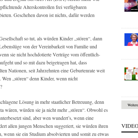
flichtende Alterskontrollen frei verfügbaren
bieten. Geschehen davon ist nichts, dafür werden
esellschaft so tut, als würden Kinder „stören“, dann
 Lebenslüge von der Vereinbarkeit von Familie und
wenn sie nicht hochdotierte Verträge vom öffentlich-
aufgeht und so mit dazu beigetragen hat, dass
ten Nationen, seit Jahrzehnten eine Geburtenrate weit
. Wen „stören“ denn Kinder, wenn nicht
s?
eschlagene Lösung in mehr staatlicher Betreuung, denn
Weiter
a wären, würden sie ja nicht mehr „stören“. Obwohl es
 unterbesetzt sind, aber wen wundert’s, wenn eine
VIDE
dert allen jungen Menschen suggeriert, sie würden ihren
, wenn sie ein Studium absolvierten und somit zu etwas