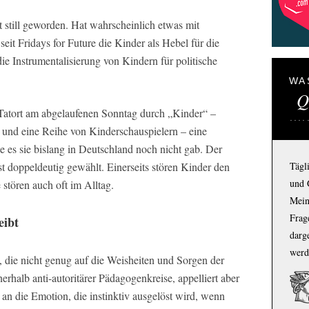
still geworden. Hat wahrscheinlich etwas mit
eit Fridays for Future die Kinder als Hebel für die
 die Instrumentalisierung von Kindern für politische
WA
Q
 Tatort am abgelaufenen Sonntag durch „Kinder“ –
 und eine Reihe von Kinderschauspielern – eine
 es sie bislang in Deutschland noch nicht gab. Der
Tägl
t doppeldeutig gewählt. Einerseits stören Kinder den
und 
 stören auch oft im Alltag.
Mein
Frage
eibt
darg
werd
die nicht genug auf die Weisheiten und Sorgen der
erhalb anti-autoritärer Pädagogenkreise, appelliert aber
 an die Emotion, die instinktiv ausgelöst wird, wenn