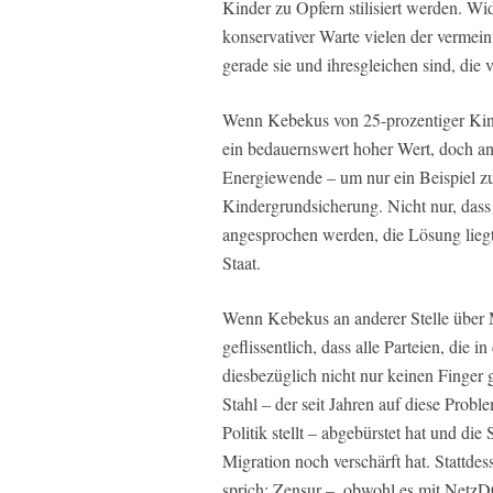
Kinder zu Opfern stilisiert werden. W
konservativer Warte vielen der vermei
gerade sie und ihresgleichen sind, die 
Wenn Kebekus von 25-prozentiger Kinde
ein bedauernswert hoher Wert, doch an
Energiewende – um nur ein Beispiel zu
Kindergrundsicherung. Nicht nur, dass
angesprochen werden, die Lösung liegt
Staat.
Wenn Kebekus an anderer Stelle über 
geflissentlich, dass alle Parteien, die 
diesbezüglich nicht nur keinen Finger
Stahl – der seit Jahren auf diese Prob
Politik stellt – abgebürstet hat und di
Migration noch verschärft hat. Stattde
sprich: Zensur –, obwohl es mit NetzD