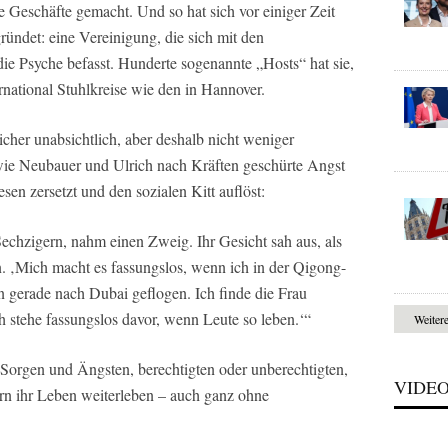
Geschäfte gemacht. Und so hat sich vor einiger Zeit
ündet: eine Vereinigung, die sich mit den
e Psyche befasst. Hunderte sogenannte „Hosts“ hat sie,
ternational Stuhlkreise wie den in Hannover.
icher unabsichtlich, aber deshalb nicht weniger
wie Neubauer und Ulrich nach Kräften geschürte Angst
 zersetzt und den sozialen Kitt auflöst:
Sechzigern, nahm einen Zweig. Ihr Gesicht sah aus, als
. ‚Mich macht es fassungslos, wenn ich in der Qigong-
in gerade nach Dubai geflogen. Ich finde die Frau
ch stehe fassungslos davor, wenn Leute so leben.‘“
Weiter
 Sorgen und Ängsten, berechtigten oder unberechtigten,
VIDE
ern ihr Leben weiterleben – auch ganz ohne