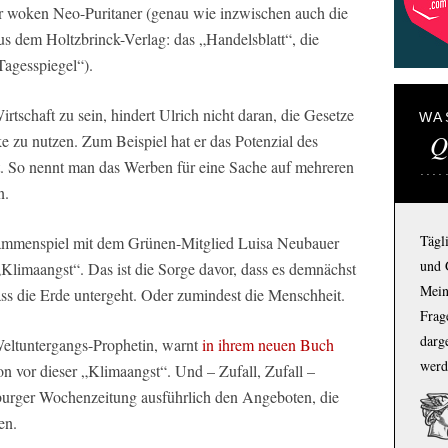
der woken Neo-Puritaner (genau wie inzwischen auch die
us dem Holtzbrinck-Verlag: das „Handelsblatt“, die
Tagesspiegel“).
irtschaft zu sein, hindert Ulrich nicht daran, die Gesetze
WA
Q
e zu nutzen. Zum Beispiel hat er das Potenzial des
. So nennt man das Werben für eine Sache auf mehreren
n.
Tägl
sammenspiel mit dem Grünen-Mitglied Luisa Neubauer
und 
Klimaangst“. Das ist die Sorge davor, dass es demnächst
Mein
ass die Erde untergeht. Oder zumindest die Menschheit.
Frage
darg
eltuntergangs-Prophetin, warnt
in ihrem neuen Buch
werd
on vor dieser „Klimaangst“. Und – Zufall, Zufall –
burger Wochenzeitung ausführlich den Angeboten, die
en.