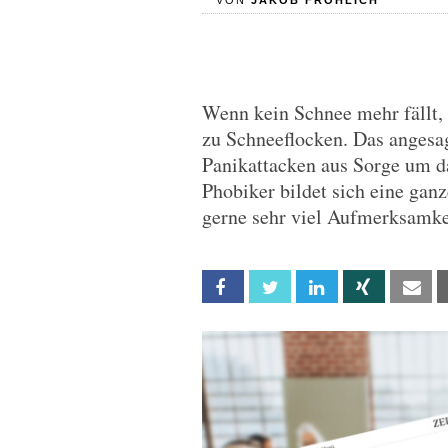
VON
JAKOB FRÖHLICH
Wenn kein Schnee mehr fällt
zu Schneeflocken. Das angesag
Panikattacken aus Sorge um 
Phobiker bildet sich eine gan
gerne sehr viel Aufmerksamke
Facebook
Twitter
Linkedin
Xing
Em