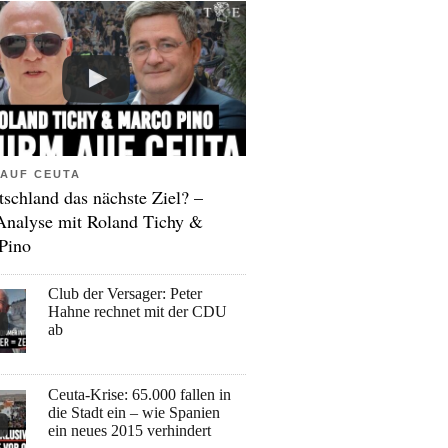
AUF CEUTA
tschland das nächste Ziel? –
Analyse mit Roland Tichy &
Pino
Club der Versager: Peter
Hahne rechnet mit der CDU
ab
Ceuta-Krise: 65.000 fallen in
die Stadt ein – wie Spanien
ein neues 2015 verhindert