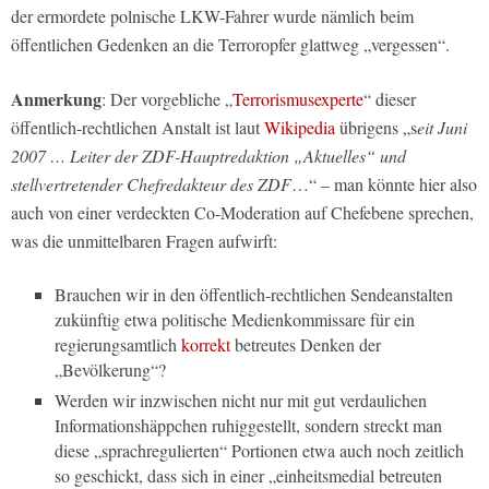
der ermordete polnische LKW-Fahrer wurde nämlich beim
öffentlichen Gedenken an die Terroropfer glattweg „vergessen“.
Anmerkung
: Der vorgebliche „
Terrorismusexperte
“ dieser
öffentlich-rechtlichen Anstalt ist laut
Wikipedia
übrigens „s
eit Juni
2007 … Leiter der ZDF-Hauptredaktion „Aktuelles“ und
stellvertretender Chefredakteur des ZDF
…“ – man könnte hier also
auch von einer verdeckten Co-Moderation auf Chefebene sprechen,
was die unmittelbaren Fragen aufwirft:
Brauchen wir in den öffentlich-rechtlichen Sendeanstalten
zukünftig etwa politische Medienkommissare für ein
regierungsamtlich
korrekt
betreutes Denken der
„Bevölkerung“?
Werden wir inzwischen nicht nur mit gut verdaulichen
Informationshäppchen ruhiggestellt, sondern streckt man
diese „sprachregulierten“ Portionen etwa auch noch zeitlich
so geschickt, dass sich in einer „einheitsmedial betreuten