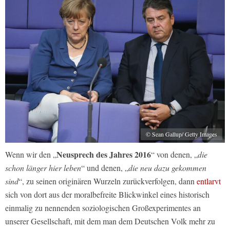
© Sean Gallup/ Getty Images
Neusprech des Jahres 2016
Wenn wir den „
“ von denen, „
die
schon länger hier leben
“ und denen, „
die neu dazu gekommen
sind
“, zu seinen originären Wurzeln zurückverfolgen, dann
entlarvt
sich von dort aus der moralbefreite Blickwinkel eines historisch
einmalig zu nennenden soziologischen Großexperimentes an
unserer Gesellschaft, mit dem man dem Deutschen Volk mehr zu