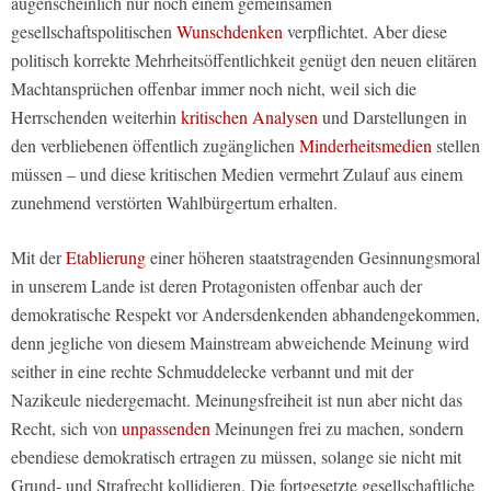
augenscheinlich nur noch einem gemeinsamen
gesellschaftspolitischen
Wunschdenken
verpflichtet. Aber diese
politisch korrekte Mehrheitsöffentlichkeit genügt den neuen elitären
Machtansprüchen offenbar immer noch nicht, weil sich die
Herrschenden weiterhin
kritischen Analysen
und Darstellungen in
den verbliebenen öffentlich zugänglichen
Minderheitsmedien
stellen
müssen – und diese kritischen Medien vermehrt Zulauf aus einem
zunehmend verstörten Wahlbürgertum erhalten.
Mit der
Etablierung
einer höheren staatstragenden Gesinnungsmoral
in unserem Lande ist deren Protagonisten offenbar auch der
demokratische Respekt vor Andersdenkenden abhandengekommen,
denn jegliche von diesem Mainstream abweichende Meinung wird
seither in eine rechte Schmuddelecke verbannt und mit der
Nazikeule niedergemacht. Meinungsfreiheit ist nun aber nicht das
Recht, sich von
unpassenden
Meinungen frei zu machen, sondern
ebendiese demokratisch ertragen zu müssen, solange sie nicht mit
Grund- und Strafrecht kollidieren. Die fortgesetzte gesellschaftliche