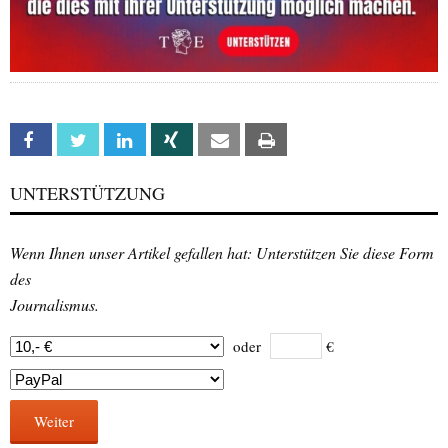
Facebook
Twitter
Linkedin
Xing
Email
Print
UNTERSTÜTZUNG
Wenn Ihnen unser Artikel gefallen hat: Unterstützen Sie diese Form
des
Journalismus.
oder
€
Weiter