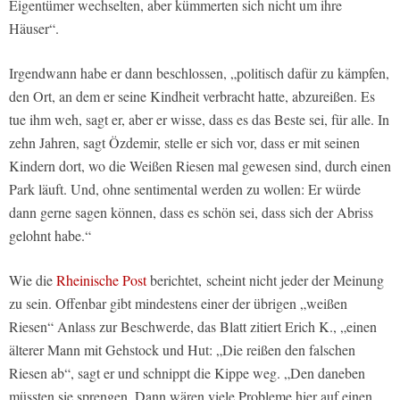
Eigentümer wechselten, aber kümmerten sich nicht um ihre
Häuser“.
Irgendwann habe er dann beschlossen, „politisch dafür zu kämpfen,
den Ort, an dem er seine Kindheit verbracht hatte, abzureißen. Es
tue ihm weh, sagt er, aber er wisse, dass es das Beste sei, für alle. In
zehn Jahren, sagt Özdemir, stelle er sich vor, dass er mit seinen
Kindern dort, wo die Weißen Riesen mal gewesen sind, durch einen
Park läuft. Und, ohne sentimental werden zu wollen: Er würde
dann gerne sagen können, dass es schön sei, dass sich der Abriss
gelohnt habe.“
Wie die
Rheinische Post
berichtet, scheint nicht jeder der Meinung
zu sein. Offenbar gibt mindestens einer der übrigen „weißen
Riesen“ Anlass zur Beschwerde, das Blatt zitiert Erich K., „einen
älterer Mann mit Gehstock und Hut: „Die reißen den falschen
Riesen ab“, sagt er und schnippt die Kippe weg. „Den daneben
müssten sie sprengen. Dann wären viele Probleme hier auf einen