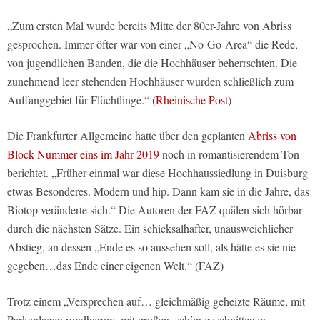
„Zum ersten Mal wurde bereits Mitte der 80er-Jahre von Abriss
gesprochen. Immer öfter war von einer „No-Go-Area“ die Rede,
von jugendlichen Banden, die die Hochhäuser beherrschten. Die
zunehmend leer stehenden Hochhäuser wurden schließlich zum
Auffanggebiet für Flüchtlinge.“ (
Rheinische Post
)
Die Frankfurter Allgemeine hatte über den geplanten
Abriss von
Block Nummer eins im Jahr 2019
noch in romantisierendem Ton
berichtet. „Früher einmal war diese Hochhaussiedlung in Duisburg
etwas Besonderes. Modern und hip. Dann kam sie in die Jahre, das
Biotop veränderte sich.“ Die Autoren der FAZ quälen sich hörbar
durch die nächsten Sätze. Ein schicksalhafter, unausweichlicher
Abstieg, an dessen „Ende es so aussehen soll, als hätte es sie nie
gegeben…das Ende einer eigenen Welt.“ (FAZ)
Trotz einem „Versprechen auf… gleichmäßig geheizte Räume, mit
Parkanlagen rundherum, mit großen, schön geschnittenen