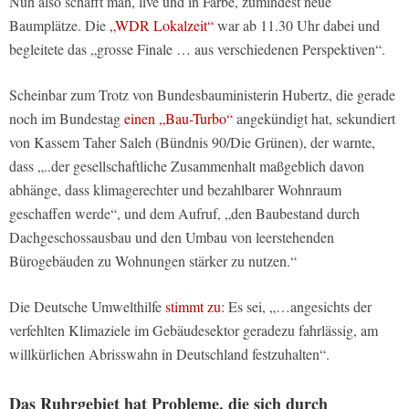
Nun also schafft man, live und in Farbe, zumindest neue
Baumplätze. Die
„WDR Lokalzeit“
war ab 11.30 Uhr dabei und
begleitete das „grosse Finale … aus verschiedenen Perspektiven“.
Scheinbar zum Trotz von Bundesbauministerin Hubertz, die gerade
noch im Bundestag
einen „Bau-Turbo“
angekündigt hat, sekundiert
von Kassem Taher Saleh (Bündnis 90/Die Grünen), der warnte,
dass „..der gesellschaftliche Zusammenhalt maßgeblich davon
abhänge, dass klimagerechter und bezahlbarer Wohnraum
geschaffen werde“, und dem Aufruf, „den Baubestand durch
Dachgeschossausbau und den Umbau von leerstehenden
Bürogebäuden zu Wohnungen stärker zu nutzen.“
Die Deutsche Umwelthilfe
stimmt zu
: Es sei, „…angesichts der
verfehlten Klimaziele im Gebäudesektor geradezu fahrlässig, am
willkürlichen Abrisswahn in Deutschland festzuhalten“.
Das Ruhrgebiet hat Probleme, die sich durch