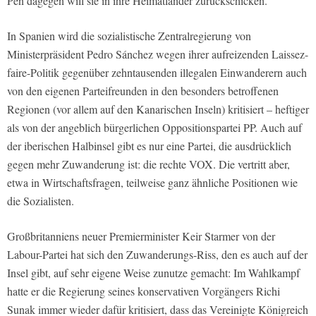
Pen dagegen will sie in ihre Heimatländer zurückschicken.
In Spanien wird die sozialistische Zentralregierung von
Ministerpräsident Pedro Sánchez wegen ihrer aufreizenden Laissez-
faire-Politik gegenüber zehntausenden illegalen Einwanderern auch
von den eigenen Parteifreunden in den besonders betroffenen
Regionen (vor allem auf den Kanarischen Inseln) kritisiert – heftiger
als von der angeblich bürgerlichen Oppositionspartei PP. Auch auf
der iberischen Halbinsel gibt es nur eine Partei, die ausdrücklich
gegen mehr Zuwanderung ist: die rechte VOX. Die vertritt aber,
etwa in Wirtschaftsfragen, teilweise ganz ähnliche Positionen wie
die Sozialisten.
Großbritanniens neuer Premierminister Keir Starmer von der
Labour-Partei hat sich den Zuwanderungs-Riss, den es auch auf der
Insel gibt, auf sehr eigene Weise zunutze gemacht: Im Wahlkampf
hatte er die Regierung seines konservativen Vorgängers Richi
Sunak immer wieder dafür kritisiert, dass das Vereinigte Königreich