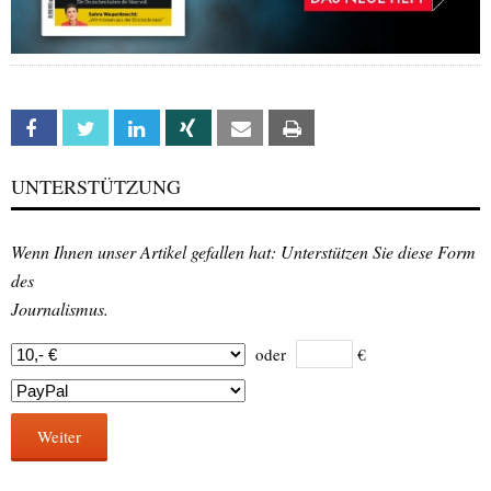
Facebook
Twitter
Linkedin
Xing
Email
Print
UNTERSTÜTZUNG
Wenn Ihnen unser Artikel gefallen hat: Unterstützen Sie diese Form
des
Journalismus.
oder
€
Weiter