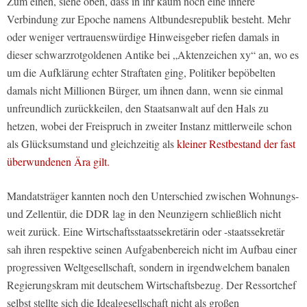
Zum einen, siehe oben, dass in ihr kaum noch eine innere
Verbindung zur Epoche namens Altbundesrepublik besteht. Mehr
oder weniger vertrauenswürdige Hinweisgeber riefen damals in
dieser schwarzrotgoldenen Antike bei „Aktenzeichen xy“ an, wo es
um die Aufklärung echter Straftaten ging, Politiker bepöbelten
damals nicht Millionen Bürger, um ihnen dann, wenn sie einmal
unfreundlich zurückkeilen, den Staatsanwalt auf den Hals zu
hetzen, wobei der Freispruch in zweiter Instanz mittlerweile schon
als Glücksumstand und gleichzeitig als
kleiner Restbestand der fast
überwundenen Ära gilt.
Mandatsträger kannten noch den Unterschied zwischen Wohnungs-
und Zellentür, die DDR lag in den Neunzigern schließlich nicht
weit zurück. Eine Wirtschaftsstaatssekretärin oder -staatssekretär
sah ihren respektive seinen Aufgabenbereich nicht im Aufbau einer
progressiven Weltgesellschaft, sondern in irgendwelchem banalen
Regierungskram mit deutschem Wirtschaftsbezug. Der Ressortchef
selbst stellte sich die Idealgesellschaft nicht als großen