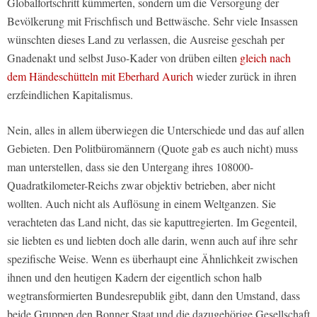
Globalfortschritt kümmerten, sondern um die Versorgung der
Bevölkerung mit Frischfisch und Bettwäsche. Sehr viele Insassen
wünschten dieses Land zu verlassen, die Ausreise geschah per
Gnadenakt und selbst Juso-Kader von drüben eilten
gleich nach
dem Händeschütteln mit Eberhard Aurich
wieder zurück in ihren
erzfeindlichen Kapitalismus.
Nein, alles in allem überwiegen die Unterschiede und das auf allen
Gebieten. Den Politbüromännern (Quote gab es auch nicht) muss
man unterstellen, dass sie den Untergang ihres 108000-
Quadratkilometer-Reichs zwar objektiv betrieben, aber nicht
wollten. Auch nicht als Auflösung in einem Weltganzen. Sie
verachteten das Land nicht, das sie kaputtregierten. Im Gegenteil,
sie liebten es und liebten doch alle darin, wenn auch auf ihre sehr
spezifische Weise. Wenn es überhaupt eine Ähnlichkeit zwischen
ihnen und den heutigen Kadern der eigentlich schon halb
wegtransformierten Bundesrepublik gibt, dann den Umstand, dass
beide Gruppen den Bonner Staat und die dazugehörige Gesellschaft