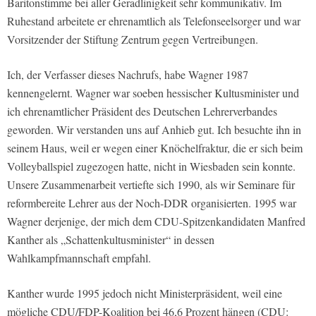
Baritonstimme bei aller Geradlinigkeit sehr kommunikativ. Im
Ruhestand arbeitete er ehrenamtlich als Telefonseelsorger und war
Vorsitzender der Stiftung Zentrum gegen Vertreibungen.
Ich, der Verfasser dieses Nachrufs, habe Wagner 1987
kennengelernt. Wagner war soeben hessischer Kultusminister und
ich ehrenamtlicher Präsident des Deutschen Lehrerverbandes
geworden. Wir verstanden uns auf Anhieb gut. Ich besuchte ihn in
seinem Haus, weil er wegen einer Knöchelfraktur, die er sich beim
Volleyballspiel zugezogen hatte, nicht in Wiesbaden sein konnte.
Unsere Zusammenarbeit vertiefte sich 1990, als wir Seminare für
reformbereite Lehrer aus der Noch-DDR organisierten. 1995 war
Wagner derjenige, der mich dem CDU-Spitzenkandidaten Manfred
Kanther als „Schattenkultusminister“ in dessen
Wahlkampfmannschaft empfahl.
Kanther wurde 1995 jedoch nicht Ministerpräsident, weil eine
mögliche CDU/FDP-Koalition bei 46,6 Prozent hängen (CDU: