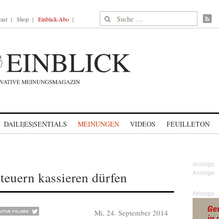
Suche nach:
ast
Shop
Einblick-Abo
DAILI|ES|SENTIALS
MEINUNGEN
VIDEOS
FEUILLETON
teuern kassieren dürfen
Anzeige
Mi, 24. September 2014