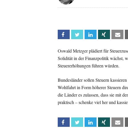
Facebook
Twitter
Linkedin
Xing
Em
Oswald Metzger plädiert für Steuerzus
Solidität in der Finanzpolitik wächst
Steuererhöhungen führen würden.
Bundesländer sollen Steuern kassieren
Wohlfahrt in Form höherer Steuern dire
die Länder es zulassen, dass sie mit de
praktisch – schenke viel her und kassi
Facebook
Twitter
Linkedin
Xing
Em