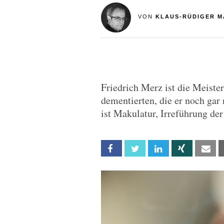
VON
KLAUS-RÜDIGER M
Friedrich Merz ist die Meister
dementierten, die er noch gar
ist Makulatur, Irreführung de
Facebook
Twitter
Linkedin
Xing
Em