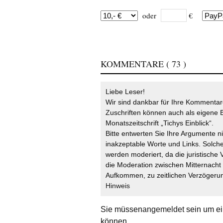
oder
€
KOMMENTARE
( 73 )
Liebe Leser!
Wir sind dankbar für Ihre Kommentare
Zuschriften können auch als eigene B
Monatszeitschrift „Tichys Einblick“.
Bitte entwerten Sie Ihre Argumente n
inakzeptable Worte und Links. Solche
werden moderiert, da die juristische 
die Moderation zwischen Mitternach
Aufkommen, zu zeitlichen Verzögerun
Hinweis
Sie müssen
angemeldet
sein um ei
können