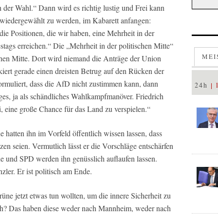
h der Wahl.“ Dann wird es richtig lustig und Frei kann
t wiedergewählt zu werden, im Kabarett anfangen:
 die Positionen, die wir haben, eine Mehrheit in der
tags erreichen.“ Die „Mehrheit in der politischen Mitte“
MEI
ischen Mitte. Dort wird niemand die Anträge der Union
kiert gerade einen dreisten Betrug auf den Rücken der
ormuliert, dass die AfD nicht zustimmen kann, dann
24h
liges, ja als schändliches Wahlkampfmanöver. Friedrich
, eine große Chance für das Land zu verspielen.“
 hatten ihn im Vorfeld öffentlich wissen lassen, dass
zen seien. Vermutlich lässt er die Vorschläge entschärfen
rüne und SPD werden ihn genüsslich auflaufen lassen.
er. Er ist politisch am Ende.
ne jetzt etwas tun wollten, um die innere Sicherheit zu
ich? Das haben diese weder nach Mannheim, weder nach