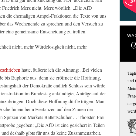
Friedrich Merz nicht. Merz wörtlich: „Die AfD
en die ehemaligen Ampel-Fraktionen die Texte von uns
 über das Wochenende zu sprechen und den Versuch zu
er eine gemeinsame Entscheidung zu treffen.“
WA
Q
chkeit nicht, mehr Würdelosigkeit nicht, mehr
geschrieben
hatte, äußerte ich die Ahnung: „Bei vielen
Tägl
e bis Euphorie aus, denn sie eröffnete die Hoffnung,
und 
Festungshaft der Demokratie endlich Schluss sein würde,
Mein
tionsfraktion im Bundestag ankündigte, Anträge auf der
Frage
inzubringen. Doch diese Hoffnung dürfte trügen. Man
darg
 Woche hinein beim Eiertanzen auf den Zinnen der
werd
n Spitzen von Merkels Ballettschuhen… Thorsten Frei,
stprobe gegeben: „Die AfD ist eine gesichert in Teilen
ei und deshalb gibts für uns da keine Zusammenarbeit.