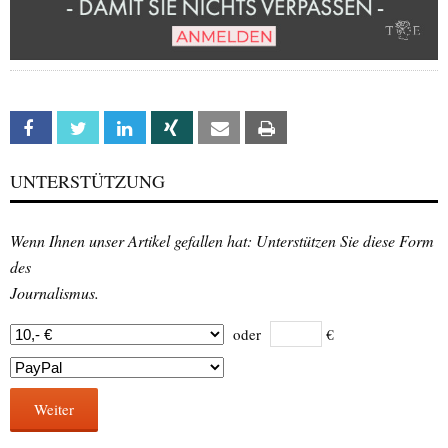
Facebook
Twitter
Linkedin
Xing
Email
Print
UNTERSTÜTZUNG
Wenn Ihnen unser Artikel gefallen hat: Unterstützen Sie diese Form
des
Journalismus.
oder
€
Weiter