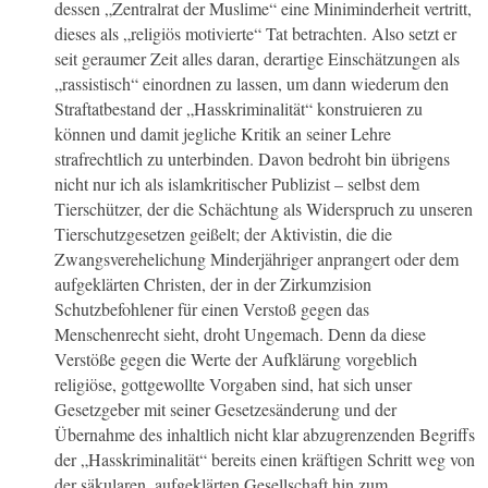
dessen „Zentralrat der Muslime“ eine Miniminderheit vertritt,
dieses als „religiös motivierte“ Tat betrachten. Also setzt er
seit geraumer Zeit alles daran, derartige Einschätzungen als
„rassistisch“ einordnen zu lassen, um dann wiederum den
Straftatbestand der „Hasskriminalität“ konstruieren zu
können und damit jegliche Kritik an seiner Lehre
strafrechtlich zu unterbinden. Davon bedroht bin übrigens
nicht nur ich als islamkritischer Publizist – selbst dem
Tierschützer, der die Schächtung als Widerspruch zu unseren
Tierschutzgesetzen geißelt; der Aktivistin, die die
Zwangsverehelichung Minderjähriger anprangert oder dem
aufgeklärten Christen, der in der Zirkumzision
Schutzbefohlener für einen Verstoß gegen das
Menschenrecht sieht, droht Ungemach. Denn da diese
Verstöße gegen die Werte der Aufklärung vorgeblich
religiöse, gottgewollte Vorgaben sind, hat sich unser
Gesetzgeber mit seiner Gesetzesänderung und der
Übernahme des inhaltlich nicht klar abzugrenzenden Begriffs
der „Hasskriminalität“ bereits einen kräftigen Schritt weg von
der säkularen, aufgeklärten Gesellschaft hin zum