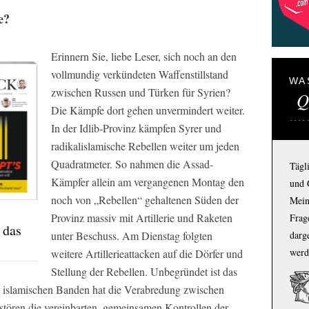
e?
Erinnern Sie, liebe Leser, sich noch an den
vollmundig verkündeten Waffenstillstand
WA
zwischen Russen und Türken für Syrien?
Q
Die Kämpfe dort gehen unvermindert weiter.
In der Idlib-Provinz kämpfen Syrer und
radikalislamische Rebellen weiter um jeden
Quadratmeter. So nahmen die Assad-
Tägl
Kämpfer allein am vergangenen Montag den
und 
noch von „Rebellen“ gehaltenen Süden der
Mein
Provinz massiv mit Artillerie und Raketen
Frage
 das
unter Beschuss. Am Dienstag folgten
darg
werd
weitere Artillerieattacken auf die Dörfer und
Stellung der Rebellen. Unbegründet ist das
en, islamischen Banden hat die Verabredung zwischen
e stören die vereinbarten, gemeinsamen Kontrollen der