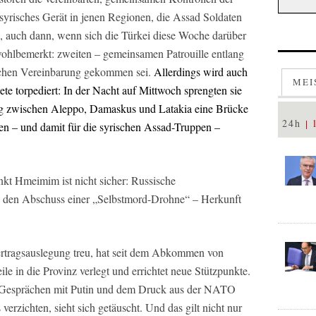
syrisches Gerät in jenen Regionen, die Assad Soldaten
n, auch dann, wenn sich die Türkei diese Woche darüber
 wohlbemerkt: zweiten – gemeinsamen Patrouille entlang
schen Vereinbarung gekommen sei.
Allerdings wird auch
MEI
e torpediert: In der Nacht auf Mittwoch sprengten sie
ng zwischen Aleppo, Damaskus und Latakia eine Brücke
24h
ssen – und damit für die syrischen Assad-Truppen –
nkt Hmeimim ist nicht sicher: Russische
den Abschuss einer „Selbstmord-Drohne“ – Herkunft
Vertragsauslegung treu, hat seit dem Abkommen von
e in die Provinz verlegt und errichtet neue Stützpunkte.
n Gesprächen mit Putin und dem Druck aus der NATO
verzichten, sieht sich getäuscht. Und das gilt nicht nur