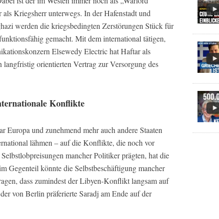
abei ist der im Westen immer noch als „Warlord“
 als Kriegsherr unterwegs. In der Hafenstadt und
hazi werden die kriegsbedingten Zerstörungen Stück für
r funktionsfähig gemacht. Mit dem international tätigen,
kationskonzern Elsewedy Electric hat Haftar als
 langfristig orientierten Vertrag zur Versorgung des
ternationale Konflikte
zwar Europa und zunehmend mehr auch andere Staaten
ernational lähmen – auf die Konflikte, die noch vor
elbstlobpreisungen mancher Politiker prägten, hat die
m Gegenteil könnte die Selbstbeschäftigung mancher
agen, dass zumindest der Libyen-Konflikt langsam auf
er von Berlin präferierte Saradj am Ende auf der