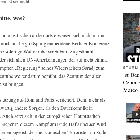
n ist sie nicht.
bitte, was?
dlungstischen andernorts erweisen sich nicht nur in
h noch an die großspurig einberufene Berliner Konferenz
e sofortige Waffenruhe vereinbart. Zugestimmt
 der sich allen UN-Anerkennungen der auf nicht einmal
mpften „Regierung“ seines Widersachers Saradj zum
STURM 
Ist Deu
fenruhe weiter darum bemüht, das Zentrum der alten
Ceuta-
e zu bringen.
Marco 
erstützung aus Rom und Paris versichert. Denn mehr als
wärtig andere Sorgen, als den Dauerkonflikt in
. Auch setzt sich in den europäischen Hauptstädten
r Sieger in diesem Kampf am Ende Haftar heißen wird –
der einzige ist, der die islamischen Terroristen im Süden