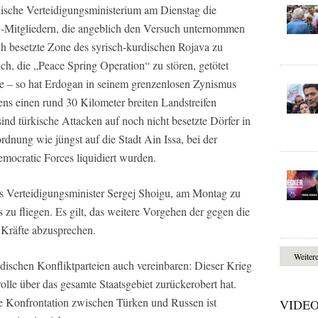
ürkische Verteidigungsministerium am Dienstag die
Mitgliedern, die angeblich den Versuch unternommen
ich besetzte Zone des syrisch-kurdischen Rojava zu
such, die „Peace Spring Operation“ zu stören, getötet
le – so hat Erdogan in seinem grenzenlosen Zynismus
ens einen rund 30 Kilometer breiten Landstreifen
ind türkische Attacken auf noch nicht besetzte Dörfer in
dnung wie jüngst auf die Stadt Ain Issa, bei der
emocratic Forces liquidiert wurden.
s Verteidigungsminister Sergej Shoigu, am Montag zu
u fliegen. Es gilt, das weitere Vorgehen der gegen die
Kräfte abzusprechen.
Weiter
ndischen Konfliktparteien auch vereinbaren: Dieser Krieg
lle über das gesamte Staatsgebiet zurückerobert hat.
e Konfrontation zwischen Türken und Russen ist
VIDE