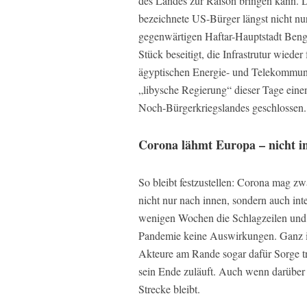
des Landes zur Raison bringen kann. D
bezeichnete US-Bürger längst nicht nur
gegenwärtigen Haftar-Hauptstadt Beng
Stück beseitigt, die Infrastrutur wiede
ägyptischen Energie- und Telekommuni
„libysche Regierung“ dieser Tage einen
Noch-Bürgerkriegslandes geschlossen.
Corona lähmt Europa – nicht in
So bleibt festzustellen: Corona mag 
nicht nur nach innen, sondern auch int
wenigen Wochen die Schlagzeilen und S
Pandemie keine Auswirkungen. Ganz i
Akteure am Rande sogar dafür Sorge tr
sein Ende zuläuft. Auch wenn darüber d
Strecke bleibt.