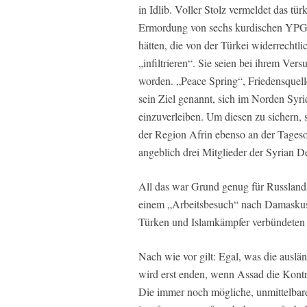
in Idlib. Voller Stolz vermeldet das t
Ermordung von sechs kurdischen YPG-
hätten, die von der Türkei widerrechtl
„infiltrieren“. Sie seien bei ihrem Ver
worden. „Peace Spring“, Friedensquel
sein Ziel genannt, sich im Norden Syri
einzuverleiben. Um diesen zu sichern, s
der Region Afrin ebenso an der Tagesor
angeblich drei Mitglieder der Syrian D
All das war Grund genug für Russland
einem „Arbeitsbesuch“ nach Damaskus z
Türken und Islamkämpfer verbündeten 
Nach wie vor gilt: Egal, was die auslä
wird erst enden, wenn Assad die Kontro
Die immer noch mögliche, unmittelbar