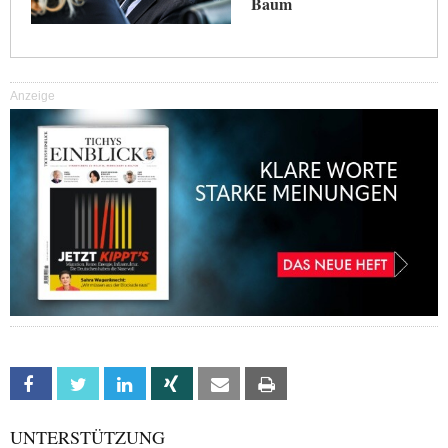
Baum
Anzeige
Facebook
Twitter
Linkedin
Xing
Email
Print
UNTERSTÜTZUNG