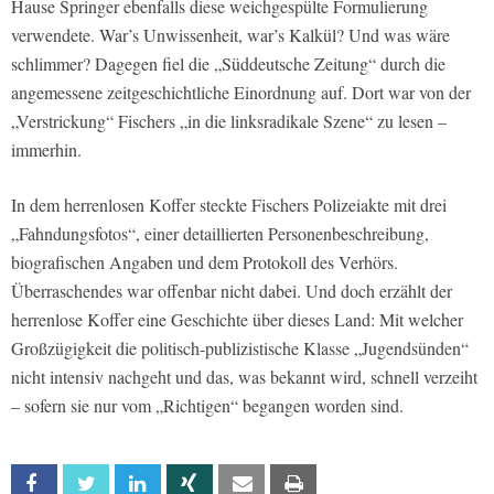
Hause Springer ebenfalls diese weichgespülte Formulierung
verwendete. War’s Unwissenheit, war’s Kalkül? Und was wäre
schlimmer? Dagegen fiel die „Süddeutsche Zeitung“ durch die
angemessene zeitgeschichtliche Einordnung auf. Dort war von der
„Verstrickung“ Fischers „in die linksradikale Szene“ zu lesen –
immerhin.
In dem herrenlosen Koffer steckte Fischers Polizeiakte mit drei
„Fahndungsfotos“, einer detaillierten Personenbeschreibung,
biografischen Angaben und dem Protokoll des Verhörs.
Überraschendes war offenbar nicht dabei. Und doch erzählt der
herrenlose Koffer eine Geschichte über dieses Land: Mit welcher
Großzügigkeit die politisch-publizistische Klasse „Jugendsünden“
nicht intensiv nachgeht und das, was bekannt wird, schnell verzeiht
– sofern sie nur vom „Richtigen“ begangen worden sind.
Facebook
Twitter
Linkedin
Xing
Email
Print