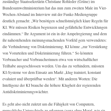
zuständige Staatssekretärin Christiane Rohleder (Grüne) im
Bundesumweltministerium hat das nun zum zweiten Male im Vier-
Wochen-Abstand im Interview mit der Funke-Mediengruppe
deutlich gemacht: „Wir benötigen schnellstmöglich klare Regeln für
KI. Wir müssen Risiken begrenzen und gefährliche Entwicklungen
eindämmen.“ Ihr Argument ist ein in der Ampelregierung und dem
ihr nahestehenden meinungsmachenden Vorfeld gern verwendetes:
die Verhinderung von Diskriminierung. KI könne „zur Verstärkung
von Vorurteilen und Diskriminierung führen.“ So könnten
Verbraucher und Verbraucherinnen etwa von wirtschaftlicher
Teilhabe ausgeschlossen werden. Um das zu verhindern, müssten
KI-Systeme vor dem Einsatz am Markt „klug trainiert, konstant
evaluiert und überprüfbar werden“. Mit anderen Worten: Die
Intelligenz der KI brauche die höhere Klugheit der regierenden
Antidiskriminierungswächter.
Es geht also nicht zuletzt um die Fähigkeit von Computern,
menschliche Unterschiede zu erkennen (ganz ohne Moral, wie sie