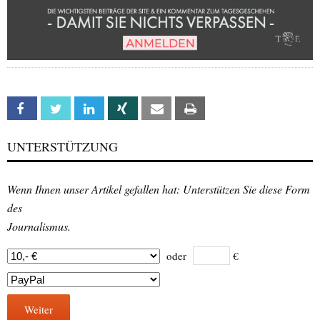
Facebook
Twitter
Linkedin
Xing
Email
Print
UNTERSTÜTZUNG
Wenn Ihnen unser Artikel gefallen hat: Unterstützen Sie diese Form
des
Journalismus.
oder
€
Weiter