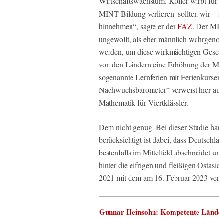
Wirtschaftswachstum. Köller wirbt für
MINT-Bildung verlieren, sollten wir –
hinnehmen“, sagte er der
FAZ
. Der MI
ungewollt, als eher männlich wahrge
werden, um diese wirkmächtigen Gesch
von den Ländern eine Erhöhung der M
sogenannte Lernferien mit Ferienkurs
Nachwuchsbarometer“ verweist hier auf
Mathematik für Viertklässler.
Dem nicht genug: Bei dieser Studie ha
berücksichtigt ist dabei, dass Deutschl
bestenfalls im Mittelfeld abschneidet
hinter die eifrigen und fleißigen Ostas
2021 mit dem am 16. Februar 2023 ve
Gunnar Heinsohn: Kompetente Lände