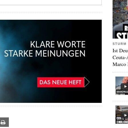
STURM 
Ist Deu
Ceuta-
Marco 
ail
Print