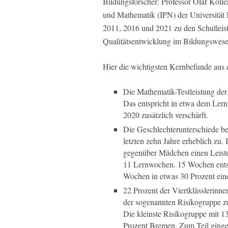
Bildungsforscher: Professor Olaf Kölle
und Mathematik (IPN) der Universität 
2011, 2016 und 2021 zu den Schulleistu
Qualitätsentwicklung im Bildungswese
Hier die wichtigsten Kernbefunde aus
Die Mathematik-Testleistung der 
Das entspricht in etwa dem Lern
2020 zusätzlich verschärft.
Die Geschlechterunterschiede b
letzten zehn Jahre erheblich zu.
gegenüber Mädchen einen Leist
11 Lernwochen. 15 Wochen entsp
Wochen in etwas 30 Prozent eine
22 Prozent der Viertklässlerinn
der sogenannten Risikogruppe zu
Die kleinste Risikogruppe mit 13
Prozent Bremen. Zum Teil ginge