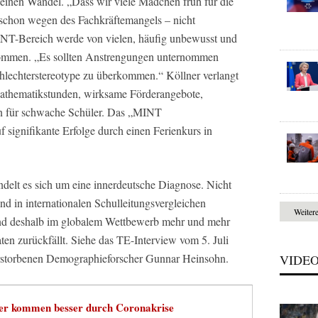
 einen Wandel. „Dass wir viele Mädchen früh für die
 schon wegen des Fachkräftemangels – nicht
NT-Bereich werde von vielen, häufig unbewusst und
nommen. „Es sollten Anstrengungen unternommen
lechterstereotype zu überkommen.“ Köllner verlangt
athematikstunden, wirksame Förderangebote,
en für schwache Schüler. Das „MINT
 signifikante Erfolge durch einen Ferienkurs in
ndelt es sich um eine innerdeutsche Diagnose. Nicht
and in internationalen Schulleitungsvergleichen
Weiter
 und deshalb im globalem Wettbewerb mehr und mehr
iaten zurückfällt. Siehe das TE-Interview vom 5. Juli
rstorbenen Demographieforscher Gunnar Heinsohn.
VIDE
r kommen besser durch Coronakrise