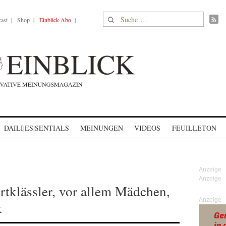
Suche nach:
ast
Shop
Einblick-Abo
DAILI|ES|SENTIALS
MEINUNGEN
VIDEOS
FEUILLETON
ertklässler, vor allem Mädchen,
Anzeige
k