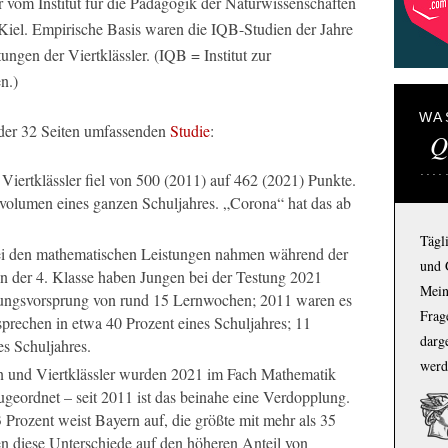
r vom Institut für die Pädagogik der Naturwissenschaften
Kiel. Empirische Basis waren die IQB-Studien der Jahre
ngen der Viertklässler. (IQB = Institut zur
n.)
WA
 der 32 Seiten umfassenden
Studie
:
Q
Viertklässler fiel von 500 (2011) auf 462 (2021) Punkte.
volumen eines ganzen Schuljahres. „Corona“ hat das ab
Tägl
ei den mathematischen Leistungen nahmen während der
und 
 In der 4. Klasse haben Jungen bei der Testung 2021
Mein
ungsvorsprung von rund 15 Lernwochen; 2011 waren es
Frage
rechen in etwa 40 Prozent eines Schuljahres; 11
darg
s Schuljahres.
werd
en und Viertklässler wurden 2021 im Fach Mathematik
geordnet – seit 2011 ist das beinahe eine Verdopplung.
 Prozent weist Bayern auf, die größte mit mehr als 35
n diese Unterschiede auf den höheren Anteil von