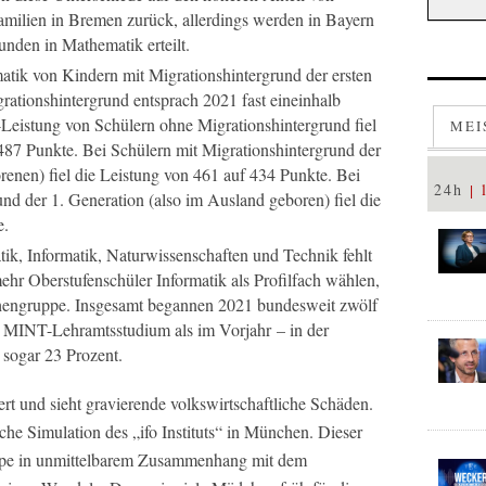
milien in Bremen zurück, allerdings werden in Bayern
unden in Mathematik erteilt.
tik von Kindern mit Migrationshintergrund der ersten
ationshintergrund entsprach 2021 fast eineinhalb
Leistung von Schülern ohne Migrationshintergrund fiel
MEI
87 Punkte. Bei Schülern mit Migrationshintergrund der
orenen) fiel die Leistung von 461 auf 434 Punkte. Bei
24h
nd der 1. Generation (also im Ausland geboren) fiel die
e.
k, Informatik, Naturwissenschaften und Technik fehlt
hr Oberstufenschüler Informatik als Profilfach wählen,
schengruppe. Insgesamt begannen 2021 bundesweit zwölf
n MINT-Lehramtsstudium als im Vorjahr – in der
 sogar 23 Prozent.
ert und sieht gravierende volkswirtschaftliche Schäden.
he Simulation des „ifo Instituts“ in München. Dieser
uppe in unmittelbarem Zusammenhang mit dem