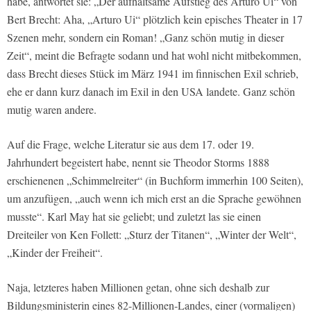
habe, antwortet sie: „Der aufhaltsame Aufstieg des Arturo Ui“ von
Bert Brecht: Aha, „Arturo Ui“ plötzlich kein episches Theater in 17
Szenen mehr, sondern ein Roman! „Ganz schön mutig in dieser
Zeit“, meint die Befragte sodann und hat wohl nicht mitbekommen,
dass Brecht dieses Stück im März 1941 im finnischen Exil schrieb,
ehe er dann kurz danach im Exil in den USA landete. Ganz schön
mutig waren andere.
Auf die Frage, welche Literatur sie aus dem 17. oder 19.
Jahrhundert begeistert habe, nennt sie Theodor Storms 1888
erschienenen „Schimmelreiter“ (in Buchform immerhin 100 Seiten),
um anzufügen, „auch wenn ich mich erst an die Sprache gewöhnen
musste“. Karl May hat sie geliebt; und zuletzt las sie einen
Dreiteiler von Ken Follett: „Sturz der Titanen“, „Winter der Welt“,
„Kinder der Freiheit“.
Naja, letzteres haben Millionen getan, ohne sich deshalb zur
Bildungsministerin eines 82-Millionen-Landes, einer (vormaligen)