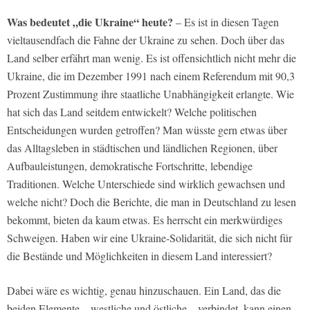
Was bedeutet „die Ukraine“ heute?
– Es ist in diesen Tagen
vieltausendfach die Fahne der Ukraine zu sehen. Doch über das
Land selber erfährt man wenig. Es ist offensichtlich nicht mehr die
Ukraine, die im Dezember 1991 nach einem Referendum mit 90,3
Prozent Zustimmung ihre staatliche Unabhängigkeit erlangte. Wie
hat sich das Land seitdem entwickelt? Welche politischen
Entscheidungen wurden getroffen? Man wüsste gern etwas über
das Alltagsleben in städtischen und ländlichen Regionen, über
Aufbauleistungen, demokratische Fortschritte, lebendige
Traditionen. Welche Unterschiede sind wirklich gewachsen und
welche nicht? Doch die Berichte, die man in Deutschland zu lesen
bekommt, bieten da kaum etwas. Es herrscht ein merkwürdiges
Schweigen. Haben wir eine Ukraine-Solidarität, die sich nicht für
die Bestände und Möglichkeiten in diesem Land interessiert?
Dabei wäre es wichtig, genau hinzuschauen. Ein Land, das die
beiden Elemente – westliche und östliche – verbindet, kann einen