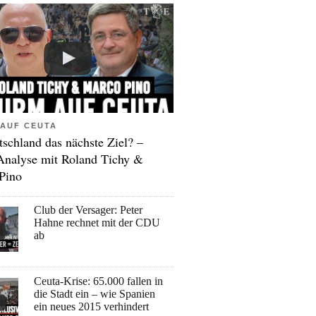
AUF CEUTA
tschland das nächste Ziel? –
Analyse mit Roland Tichy &
Pino
Club der Versager: Peter
Hahne rechnet mit der CDU
ab
Ceuta-Krise: 65.000 fallen in
die Stadt ein – wie Spanien
ein neues 2015 verhindert