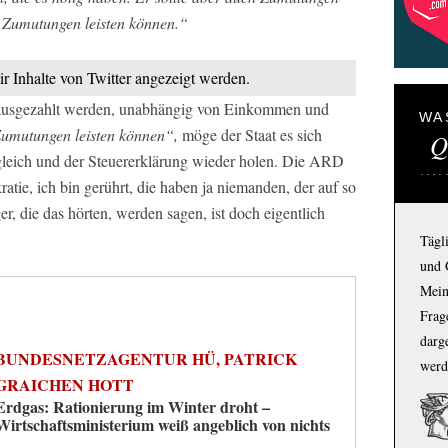
se Zumutungen leisten können.“
ir Inhalte von Twitter angezeigt werden.
le ausgezahlt werden, unabhängig von Einkommen und
WA
 Zumutungen leisten können“,
möge der Staat es sich
Q
gleich und der Steuererklärung wieder holen. Die ARD
ratie, ich bin gerührt, die haben ja niemanden, der auf so
, die das hörten, werden sagen, ist doch eigentlich
Tägl
und 
Mein
Frage
darg
BUNDESNETZAGENTUR HÜ, PATRICK
werd
GRAICHEN HOTT
Erdgas: Rationierung im Winter droht –
Wirtschaftsministerium weiß angeblich von nichts