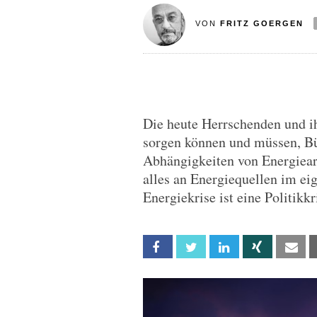
VON
FRITZ GOERGEN
Die heute Herrschenden und ih
sorgen können und müssen, Bür
Abhängigkeiten von Energieart
alles an Energiequellen im ei
Energiekrise ist eine Politikkr
Facebook
Twitter
Linkedin
Xing
Em