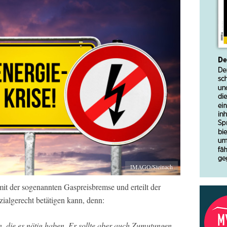
IMAGO/Steinach
t der sogenannten Gaspreisbremse und erteilt der
zialgerecht betätigen kann, denn:
en, die es nötig haben. Er sollte aber auch Zumutungen