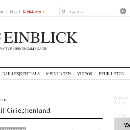
Suche nach:
ast
Shop
Einblick-Abo
DAILI|ES|SENTIALS
MEINUNGEN
VIDEOS
FEUILLETON
BEN
eil Griechenland
Anzeige