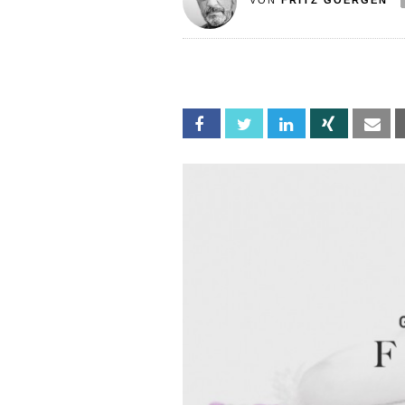
VON
FRITZ GOERGEN
Facebook
Twitter
Linkedin
Xing
Em