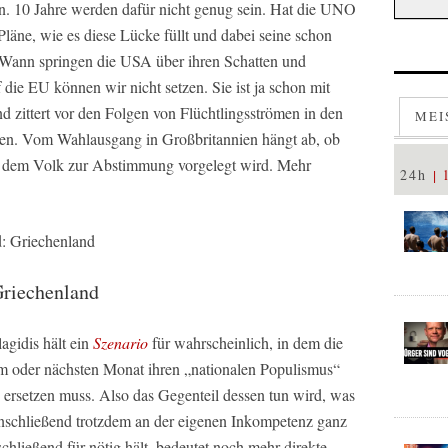
en. 10 Jahre werden dafür nicht genug sein. Hat die UNO
Pläne, wie es diese Lücke füllt und dabei seine schon
. Wann springen die USA über ihren Schatten und
 die EU können wir nicht setzen. Sie ist ja schon mit
 zittert vor den Folgen von Flüchtlingsströmen in den
MEI
en. Vom Wahlausgang in Großbritannien hängt ab, ob
EU dem Volk zur Abstimmung vorgelegt wird. Mehr
24h
: Griechenland
Griechenland
gidis hält ein
Szenario
für wahrscheinlich, in dem die
m oder nächsten Monat ihren „nationalen Populismus“
 ersetzen muss. Also das Gegenteil dessen tun wird, was
anschließend trotzdem an der eigenen Inkompetenz ganz
chließend für nötig hält, bedeutet noch mehr direkte