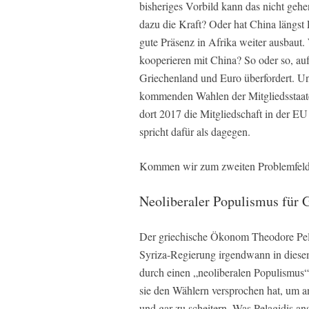
bisheriges Vorbild kann das nicht geh
dazu die Kraft? Oder hat China längst 
gute Präsenz in Afrika weiter ausbaut
kooperieren mit China? So oder so, auf
Griechenland und Euro überfordert. Und
kommenden Wahlen der Mitgliedsstaat
dort 2017 die Mitgliedschaft in der 
spricht dafür als dagegen.
Kommen wir zum zweiten Problemfeld
Neoliberaler Populismus für 
Der griechische Ökonom Theodore Pela
Syriza-Regierung irgendwann in diese
durch einen „neoliberalen Populismus“
sie den Wählern versprochen hat, um 
und gar zu scheitern. Was Pelagidis ans