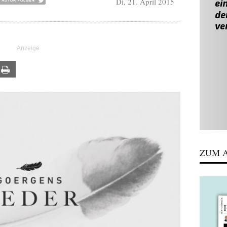
Di, 21. April 2015
ail
Print
ZUM A