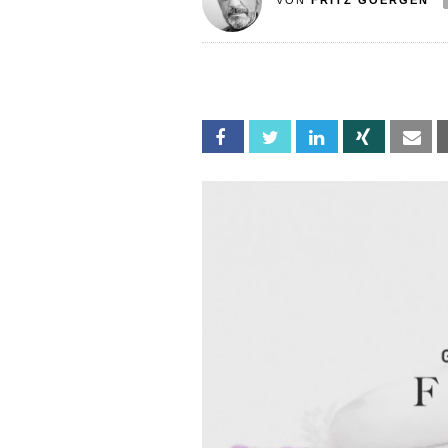
VON
FRITZ GOERGEN
Facebook
Twitter
Linkedin
Xing
Em