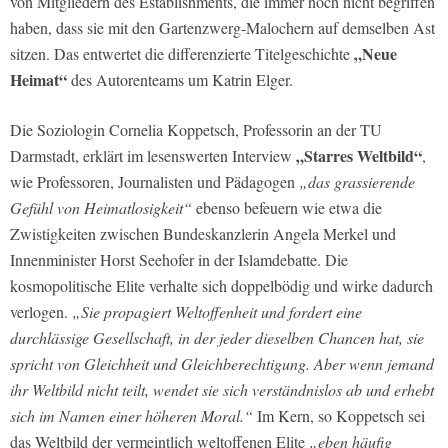
von Mitgliedern des Establishments, die immer noch nicht begriffen
haben, dass sie mit den Gartenzwerg-Malochern auf demselben Ast
„Neue
sitzen. Das entwertet die differenzierte Titelgeschichte
Heimat“
des Autorenteams um Katrin Elger.
Die Soziologin Cornelia Koppetsch, Professorin an der TU
„Starres Weltbild“
Darmstadt, erklärt im lesenswerten Interview
,
wie Professoren, Journalisten und Pädagogen
„das grassierende
Gefühl von Heimatlosigkeit“
ebenso befeuern wie etwa die
Zwistigkeiten zwischen Bundeskanzlerin Angela Merkel und
Innenminister Horst Seehofer in der Islamdebatte. Die
kosmopolitische Elite verhalte sich doppelbödig und wirke dadurch
verlogen.
„Sie propagiert Weltoffenheit und fordert eine
durchlässige Gesellschaft, in der jeder dieselben Chancen hat, sie
spricht von Gleichheit und Gleichberechtigung. Aber wenn jemand
ihr Weltbild nicht teilt, wendet sie sich verständnislos ab und erhebt
sich im Namen einer höheren Moral.“
Im Kern, so Koppetsch sei
das Weltbild der vermeintlich weltoffenen Elite
„eben häufig