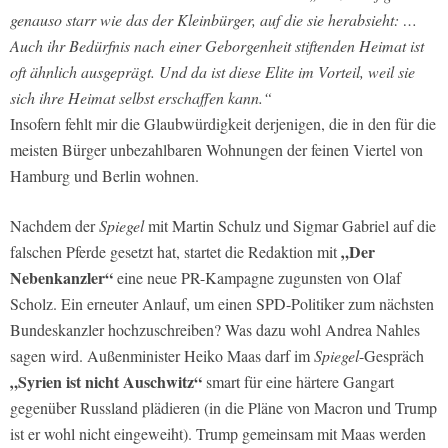
genauso starr wie das der Kleinbürger, auf die sie herabsieht: …
Auch ihr Bedürfnis nach einer Geborgenheit stiftenden Heimat ist
oft ähnlich ausgeprägt. Und da ist diese Elite im Vorteil, weil sie
sich ihre Heimat selbst erschaffen kann.“
Insofern fehlt mir die Glaubwürdigkeit derjenigen, die in den für die
meisten Bürger unbezahlbaren Wohnungen der feinen Viertel von
Hamburg und Berlin wohnen.
Nachdem der
Spiegel
mit Martin Schulz und Sigmar Gabriel auf die
„Der
falschen Pferde gesetzt hat, startet die Redaktion mit
Nebenkanzler“
eine neue PR-Kampagne zugunsten von Olaf
Scholz. Ein erneuter Anlauf, um einen SPD-Politiker zum nächsten
Bundeskanzler hochzuschreiben? Was dazu wohl Andrea Nahles
sagen wird. Außenminister Heiko Maas darf im
Spiegel
-Gespräch
„Syrien ist nicht Auschwitz“
smart für eine härtere Gangart
gegenüber Russland plädieren (in die Pläne von Macron und Trump
ist er wohl nicht eingeweiht). Trump gemeinsam mit Maas werden