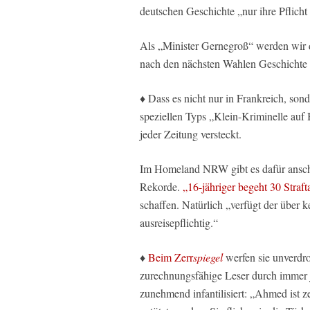
deutschen Geschichte „nur ihre Pflicht 
Als „Minister Gernegroß“ werden wir di
nach den nächsten Wahlen Geschichte i
♦ Dass es nicht nur in Frankreich, son
speziellen Typs „Klein-Kriminelle auf 
jeder Zeitung versteckt.
Im Homeland NRW gibt es dafür ansch
Rekorde.
„16-jähriger begeht 30 Straf
schaffen. Natürlich „verfügt der über ke
ausreisepflichtig.“
♦
Beim Zerr
spiegel
werfen sie unverdro
zurechnungsfähige Leser durch immer 
zunehmend infantilisiert: „Ahmed ist zeh