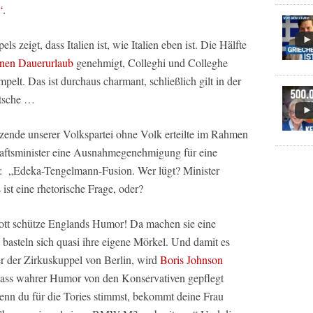
“
.
s zeigt, dass Italien ist, wie Italien eben ist. Die Hälfte
inen Dauerurlaub
genehmigt, Colleghi und Colleghe
elt. Das ist durchaus charmant, schließlich gilt in der
utsche …
zende unserer Volkspartei ohne Volk erteilte im Rahmen
haftsminister eine Ausnahmegenehmigung für eine
: „Edeka-Tengelmann-Fusion. Wer lügt? Minister
ist eine rhetorische Frage, oder?
ott schütze Englands Humor! Da machen sie eine
e basteln sich quasi ihre eigene Mörkel. Und damit es
er der Zirkuskuppel von Berlin, wird
Boris Johnson
dass wahrer Humor von den Konservativen gepflegt
enn du für die Tories stimmst, bekommt deine Frau