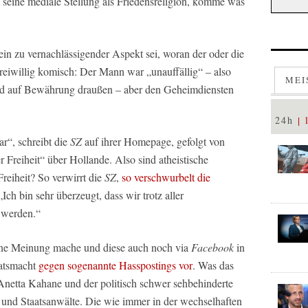
ßt seine mediale Stellung als Friedensreligion, komme was
 ein zu vernachlässigender Aspekt sei, woran der oder die
reiwillig komisch: Der Mann war „unauffällig“ – also
MEI
 und auf Bewährung draußen – aber den Geheimdiensten
24h
r“, schreibt die
SZ
auf ihrer Homepage, gefolgt von
 Freiheit“ über Hollande. Also sind atheistische
Freiheit? So verwirrt die
SZ
,
so verschwurbelt die
ch bin sehr überzeugt, dass wir trotz aller
 werden.“
eine Meinung mache und diese auch noch via
Facebook
in
aatsmacht
gegen sogenannte Hasspostings vor
. Was das
 Anetta Kahane und der politisch schwer sehbehinderte
 und Staatsanwälte. Die wie immer in der wechselhaften