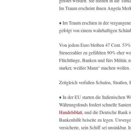
getötet werden. Sie fliehen in die Türk
Im Traum erscheint ihnen Angela Merk
♦ Im Traum erschien in der vergange
gefolgt von einem wahrhaftigen Schäu
Von jedem Euro bleiben 47 Cent. 53% v
Steuerzahler zu gefühlten 90% eher we
Flüchtlinge, Banken und fürs Militär, 
starker, weißer Mann“ machen wollen.
Zeitgleich verfallen Schulen, Straßen,
♦ In der EU starten die Italienischen 
Währungsfonds fordert schnelle Sanieru
Handelsblatt
, und die Deutsche Bank r
Bankenhilfe beiseite zu legen. Unverg
versicherte, sein Schiff sei unsinkbar. 