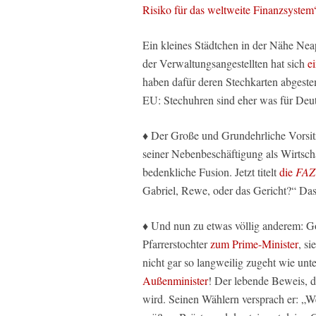
Risiko für das weltweite Finanzsystem
Ein kleines Städtchen in der Nähe Neapel
der Verwaltungsangestellten hat sich
e
haben dafür deren Stechkarten abgestemp
EU: Stechuhren sind eher was für De
♦ Der Große und Grundehrliche Vorsit
seiner Nebenbeschäftigung als Wirtsc
bedenkliche Fusion. Jetzt titelt
die
FAZ
Gabriel, Rewe, oder das Gericht?“ Das 
♦ Und nun zu etwas völlig anderem: G
Pfarrerstochter
zum Prime-Minister
, si
nicht gar so langweilig zugeht wie unt
Außenminister
! Der lebende Beweis, 
wird. Seinen Wählern versprach er: „W