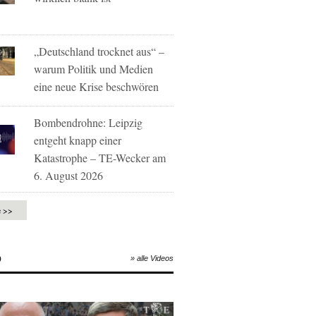
„Deutschland trocknet aus“ –
warum Politik und Medien
eine neue Krise beschwören
Bombendrohne: Leipzig
entgeht knapp einer
Katastrophe – TE-Wecker am
6. August 2026
e >>
O
» alle Videos