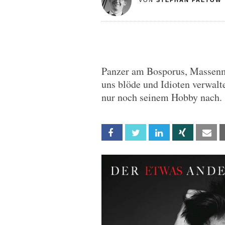
VON
STEPHAN PAETOW
Panzer am Bosporus, Massenm
uns blöde und Idioten verwalt
nur noch seinem Hobby nach.
Facebook
Twitter
Linkedin
Xing
Em