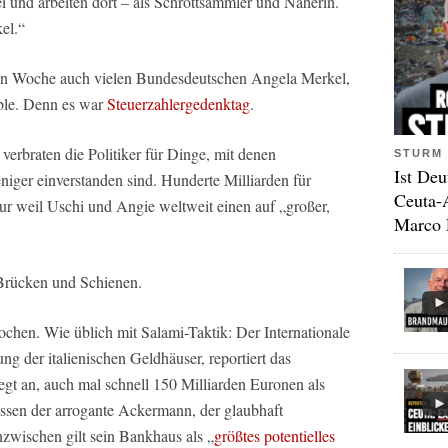
ei und arbeiten dort – als Schrottsammler und Näherin.
el.“
nen Woche auch vielen Bundesdeutschen Angela Merkel,
ble. Denn es war
Steuerzahlergedenktag
.
erbraten die Politiker für Dinge, mit denen
STURM 
Ist Deu
niger einverstanden sind. Hunderte Milliarden für
Ceuta-
nur weil Uschi und Angie weltweit einen auf „großer,
Marco 
 Brücken und Schienen.
Wochen. Wie üblich mit Salami-Taktik: Der Internationale
ng der italienischen Geldhäuser, reportiert das
egt an, auch mal schnell 150 Milliarden Euronen als
essen der arrogante Ackermann, der glaubhaft
Inzwischen gilt sein Bankhaus als „
größtes potentielles