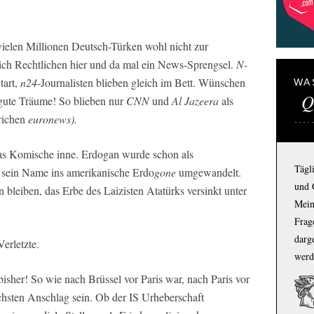
ielen Millionen Deutsch-Türken wohl nicht zur
lich Rechtlichen hier und da mal ein News-Sprengsel.
N-
tart,
n24
-Journalisten blieben gleich im Bett. Wünschen
WA
Q
gute Träume! So blieben nur
CNN
und
Al Jazeera
als
trichen
euronews).
s Komische inne. Erdogan wurde schon als
Tägl
r sein Name ins amerikanische Erdo
gone
umgewandelt.
und 
 bleiben, das Erbe des Laizisten Atatürks versinkt unter
Mein
Frage
darg
erletzte.
werd
isher! So wie nach Brüssel vor Paris war, nach Paris vor
hsten Anschlag sein. Ob der IS Urheberschaft