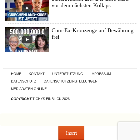
vor dem nächsten Kollaps
Cum-Ex-Kronzeuge auf Bewährung
frei
Skip to content
HOME
KONTAKT
UNTERSTÜTZUNG
IMPRESSUM
DATENSCHUTZ
DATENSCHUTZEINSTELLUNGEN
MEDIADATEN ONLINE
COPYRIGHT
TICHYS EINBLICK 2026
Insert