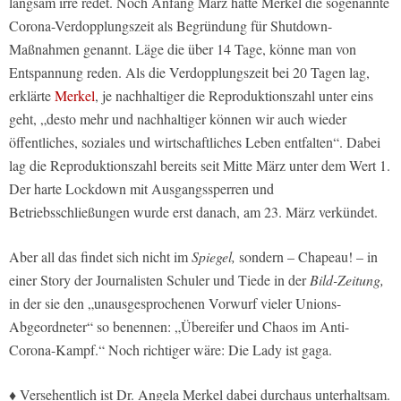
langsam irre redet. Noch Anfang März hatte Merkel die sogenannte
Corona-Verdopplungszeit als Begründung für Shutdown-
Maßnahmen genannt. Läge die über 14 Tage, könne man von
Entspannung reden. Als die Verdopplungszeit bei 20 Tagen lag,
erklärte
Merkel
, je nachhaltiger die Reproduktionszahl unter eins
geht, „desto mehr und nachhaltiger können wir auch wieder
öffentliches, soziales und wirtschaftliches Leben entfalten“. Dabei
lag die Reproduktionszahl bereits seit Mitte März unter dem Wert 1.
Der harte Lockdown mit Ausgangssperren und
Betriebsschließungen wurde erst danach, am 23. März verkündet.
Aber all das findet sich nicht im
Spiegel,
sondern – Chapeau! – in
einer Story der Journalisten
Schuler und Tiede in der
Bild-Zeitung,
in der sie den „unausgesprochenen Vorwurf vieler Unions-
Abgeordneter“ so benennen: „Übereifer und Chaos im Anti-
Corona-Kampf.“ Noch richtiger wäre: Die Lady ist gaga.
♦ Versehentlich ist Dr. Angela Merkel dabei durchaus unterhaltsam.