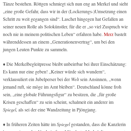
Tänze bestehen. Röttgen schmiegt sich nun eng an Merkel und sieht
„eine große Gefahr, dass wir in der (Lockerungs-)Umsetzung einen
Schritt zu weit gegangen sind“. Laschet hingegen hat Gefallen an
seiner neuen Rolle als Solokünstler, für die er „so viel Zuspruch wie
noch nie in meinem politischen Leben“ erfahren habe.
Merz
bastelt
währenddessen an einem „Generationenvertrag“, um bei den
jungen Leuten Punkte zu sammeln.
♦ Die Merkelbegleitpresse bleibt unbeirrbar bei ihrer Einschätzung:
Es kann nur eine geben! „Keiner würde sich wundern“,
verklausuliert ein Jubelperser bei der
Welt
sein Ansinnen, „wenn
jemand ruft, sie möge im Amt bleiben“. Deutschland könne froh
sein, „eine globale Führungsfigur“ zu besitzen, die „für große
Krisen geschaffen“ zu sein scheint, schalmeit ein anderer im
Spiegel,
als sei der eine Wandzeitung in Pjöngjang.
♦ In früheren Zeiten hätte im
Spiegel
gestanden, dass die Kanzlerin