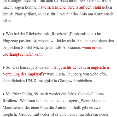
ihr strenges „Eeehm“, mit dem sie sonst ihrem EU-Personal Beine
macht, sagen konnte,
hatte sich Michel bereits auf den Stuhl
neben
Erdofs Platz geflätzt, so dass für Ursel nur das Sofa am Katzentisch
blieb.
♦ Was bei der Rückreise mit „Röschen“ (Euphemismus!) im
Flugzeug passiert ist, wissen wir leider nicht. Seitdem verfolgen den
belgischen Stoffel Michel jedenfalls Albträume,
wenn er denn
überhaupt schlafen kann
.
♦ So! Das hamse jetzt davon:
„Angesichts der extrem ungleichen
Verteilung des Impfstoffs“
wird Greta Thunberg von Schölefrö,
dem digitalen UN-Klimagipfel in Glasgow fernbleiben.
♦ Mit Prinz Philip, 99, starb wieder ein Stück Cancel-Culture-
Resilienz. Wer traut sich heute noch zu sagen: „Wenn Sie einen
Mann sehen, der einer Frau die Autotür aufhält, gibt es zwei
mögliche Gründe. Entweder ist es eine neue Frau oder ein neues