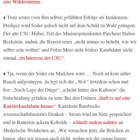
eine Wählerstimme
.
♦ Trotz seiner (von ihm selbst) gefühlten Erfolge als Inzidenzen-
Prediger wird Söder jedoch nicht auf dem Schild zu Wahl getragen.
Der alte CSU-Huber, Teil des Ministerpräsidenten-Pärchens Huber-
Beckstein, mahnt, die Bayern seien „nicht immer so beliebt, wie wir
selber sein wollen“ und Fritze Merz sieht Söders Kandidatur nicht
einmal
„im Interesse der CSU“
.
♦ Tja, wenn der Söder ein Mädchen wäre … Noch ist kein süßer
Rauch aufgestiegen, da legt sich die
„Welt“
trotzdem schon mal
fest: „Nach Lage der Dinge“ „scheint hinter den Kulissen“ die
Entscheidung gefallen zu sein. Bei den Grünen
„läuft es auf eine
Kanzlerkandidatin hinaus“
. Kanzlerin Baerbocks
wissenschaftsbasiertes Denken – Strom wird im Netz gespeichert
und in Batterien ackern Kobolde –
schließt zudem nahtlos
an
Merkelsche Weisheiten an, „Wir versuchen jetzt, die Brücken zu
bauen, aber wir wissen auch nicht, wohin wir die genau bauen.