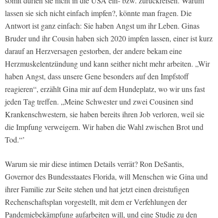
somit dürfen sie nicht in die USA ein- bzw. zurückreisen. Warum
lassen sie sich nicht einfach impfen?, könnte man fragen. Die
Antwort ist ganz einfach: Sie haben Angst um ihr Leben. Ginas
Bruder und ihr Cousin haben sich 2020 impfen lassen, einer ist kurz
darauf an Herzversagen gestorben, der andere bekam eine
Herzmuskelentzündung und kann seither nicht mehr arbeiten. „Wir
haben Angst, dass unsere Gene besonders auf den Impfstoff
reagieren“, erzählt Gina mir auf dem Hundeplatz, wo wir uns fast
jeden Tag treffen. „Meine Schwester und zwei Cousinen sind
Krankenschwestern, sie haben bereits ihren Job verloren, weil sie
die Impfung verweigern. Wir haben die Wahl zwischen Brot und
Tod.“’
Warum sie mir diese intimen Details verrät? Ron DeSantis,
Governor des Bundesstaates Florida, will Menschen wie Gina und
ihrer Familie zur Seite stehen und hat jetzt einen dreistufigen
Rechenschaftsplan vorgestellt, mit dem er Verfehlungen der
Pandemiebekämpfung aufarbeiten will, und eine Studie zu den