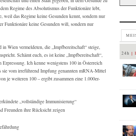
esellschaft und einen Staat gegeben, in dem Gesunde zu
 dem Regime des Absolutismus der Funktionäre lebt,
hte, weil das Regime keine Gesunden kennt, sondern nur
er Funktionäre keine Gesunden will, sondern nur
MEI
in Wien vermeldeten, die „Impfbereitschaft“ steige,
24h
pricht. Schämt euch, es ist keine „Impfbereitschaft“,
en Erpressung. Ich kenne wenigstens 100 in Österreich
s sie vom irreführend Impfung genannten mRNA-Mittel
von je weiteren 100 – ergibt zusammen eine 1.000er-
verkündete „vollständige Immunisierung“
d Freunden ihre Rücksicht zeigen
gefährdung