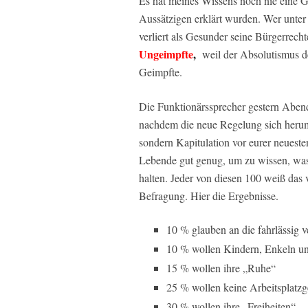
Es hat meines Wissens noch nie eine G
Aussätzigen erklärt wurden. Wer unter
verliert als Gesunder seine Bürgerrec
Ungeimpfte
,
weil der Absolutismus d
Geimpfte.
Die Funktionärssprecher gestern Abend 
nachdem die neue Regelung sich herums
sondern Kapitulation vor eurer neuest
Lebende gut genug, um zu wissen, wa
halten. Jeder von diesen 100 weiß das 
Befragung. Hier die Ergebnisse.
10 % glauben an die fahrlässig 
10 % wollen Kindern, Enkeln un
15 % wollen ihre „Ruhe“
25 % wollen keine Arbeitsplatz
30 % wollen ihre „Freiheiten“