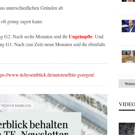
us unterschiedlichen Gründen ab
t oft genug sagen kann:
Ungeimpfte
g G2: Nach sechs Monaten seid ihr
.
Und
g G1: Nach (zur Zeit) neun Monaten seid ihr ebenfalls
tps://www.tichyseinblick.de/autoren/fritz-goergen/
Weiter
VIDE