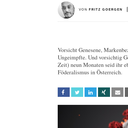
VON
FRITZ GOERGEN
Vorsicht Genesene, Markenbe
Ungeimpfte. Und vorsichtig 
Zeit) neun Monaten seid ihr 
Föderalismus in Österreich.
Facebook
Twitter
Linkedin
Xing
Em