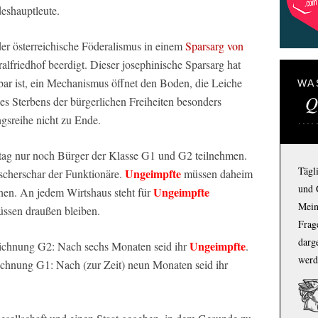
eshauptleute.
er österreichische Föderalismus in einem
Sparsarg von
lfriedhof beerdigt. Dieser josephinische Sparsarg hat
bar ist, ein Mechanismus öffnet den Boden, die Leiche
WA
Q
 des Sterbens der bürgerlichen Freiheiten besonders
ngsreihe nicht zu Ende.
ag nur noch Bürger der Klasse G1 und G2 teilnehmen.
Tägl
Ungeimpfte
rscherschar der Funktionäre.
müssen daheim
und 
Ungeimpfte
hen. An jedem Wirtshaus steht für
Mein
üssen draußen bleiben.
Frage
darg
Ungeimpfte
chnung G2: Nach sechs Monaten seid ihr
.
werd
chnung G1: Nach (zur Zeit) neun Monaten seid ihr