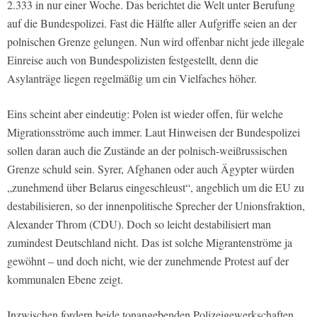
2.333 in nur einer Woche. Das berichtet die Welt unter Berufung
auf die Bundespolizei. Fast die Hälfte aller Aufgriffe seien an der
polnischen Grenze gelungen. Nun wird offenbar nicht jede illegale
Einreise auch von Bundespolizisten festgestellt, denn die
Asylanträge liegen regelmäßig um ein Vielfaches höher.
Eins scheint aber eindeutig: Polen ist wieder offen, für welche
Migrationsströme auch immer. Laut Hinweisen der Bundespolizei
sollen daran auch die Zustände an der polnisch-weißrussischen
Grenze schuld sein. Syrer, Afghanen oder auch Ägypter würden
„zunehmend über Belarus eingeschleust“, angeblich um die EU zu
destabilisieren, so der innenpolitische Sprecher der Unionsfraktion,
Alexander Throm (CDU). Doch so leicht destabilisiert man
zumindest Deutschland nicht. Das ist solche Migrantenströme ja
gewöhnt – und doch nicht, wie der zunehmende Protest auf der
kommunalen Ebene zeigt.
Inzwischen fordern beide tonangebenden Polizeigewerkschaften