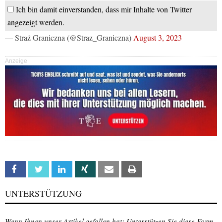
Ich bin damit einverstanden, dass mir Inhalte von Twitter
angezeigt werden.
— Straż Graniczna (@Straz_Graniczna)
August 3, 2023
Anzeige
Facebook
Twitter
Linkedin
Xing
Email
Print
UNTERSTÜTZUNG
Wenn Ihnen unser Artikel gefallen hat: Unterstützen Sie diese Form