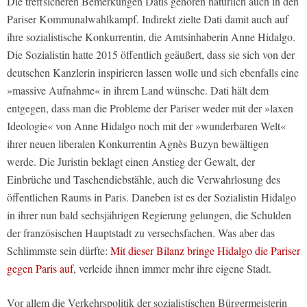
Die treffsicheren Bemerkungen Datis gehören natürlich auch in den
Pariser Kommunalwahlkampf. Indirekt zielte Dati damit auch auf
ihre sozialistische Konkurrentin, die Amtsinhaberin Anne Hidalgo.
Die Sozialistin hatte 2015 öffentlich geäußert, dass sie sich von der
deutschen Kanzlerin inspirieren lassen wolle und sich ebenfalls eine
»massive Aufnahme« in ihrem Land wünsche. Dati hält dem
entgegen, dass man die Probleme der Pariser weder mit der »laxen
Ideologie« von Anne Hidalgo noch mit der »wunderbaren Welt«
ihrer neuen liberalen Konkurrentin Agnès Buzyn bewältigen
werde. Die Juristin beklagt einen Anstieg der Gewalt, der
Einbrüche und Taschendiebstähle, auch die Verwahrlosung des
öffentlichen Raums in Paris. Daneben ist es der Sozialistin Hidalgo
in ihrer nun bald sechsjährigen Regierung gelungen, die Schulden
der französischen Hauptstadt zu versechsfachen. Was aber das
Schlimmste sein dürfte:
Mit dieser Bilanz bringe Hidalgo die Pariser
gegen Paris auf
, verleide ihnen immer mehr ihre eigene Stadt.
Vor allem die Verkehrspolitik der sozialistischen Bürgermeisterin