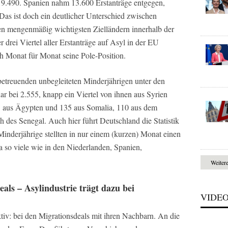
9.490. Spanien nahm 13.600 Erstanträge entgegen,
 Das ist doch ein deutlicher Unterschied zwischen
en mengenmäßig wichtigsten Zielländern innerhalb der
rei Viertel aller Erstanträge auf Asyl in der EU
ch Monat für Monat seine Pole-Position.
etreuenden unbegleiteten Minderjährigen unter den
r bei 2.555, knapp ein Viertel von ihnen aus Syrien
5 aus Ägypten und 135 aus Somalia, 110 aus dem
h des Senegal. Auch hier führt Deutschland die Statistik
inderjährige stellten in nur einem (kurzen) Monat einen
a so viele wie in den Niederlanden, Spanien,
Weiter
eals – Asylindustrie trägt dazu bei
VIDE
tiv: bei den Migrationsdeals mit ihren Nachbarn. An die