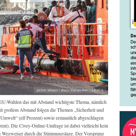
picture alliance / abaca | Europa Press/ABACA
 EU-Wahlen das mit Abstand wichtigste Thema, nämlich
 mit großem Abstand folgen die Themen „Sicherheit und
Umwelt“ (elf Prozent) sowie erstaunlich abgeschlagen
ent). Die Civey-Online-Umfrage ist dabei vielleicht kein
ein Wegweiser durch die Stimmungslage. Der Vorsprung