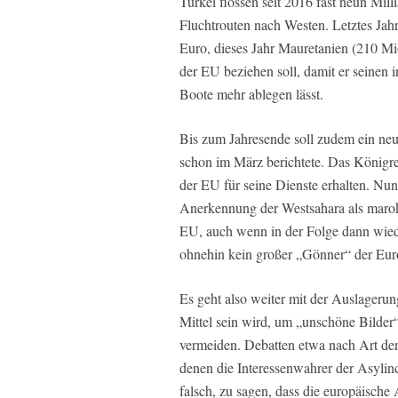
Türkei flossen seit 2016 fast neun Mil
Fluchtrouten nach Westen. Letztes Jahr
Euro, dieses Jahr Mauretanien (210 Mio
der EU beziehen soll, damit er seinen
Boote mehr ablegen lässt.
Bis zum Jahresende soll zudem ein ne
schon im März berichtete. Das Königrei
der EU für seine Dienste erhalten. Nun
Anerkennung der Westsahara als marokk
EU, auch wenn in der Folge dann wiede
ohnehin kein großer „Gönner“ der Euro
Es geht also weiter mit der Auslageru
Mittel sein wird, um „unschöne Bilder
vermeiden. Debatten etwa nach Art der
denen die Interessenwahrer der Asylind
falsch, zu sagen, dass die europäische