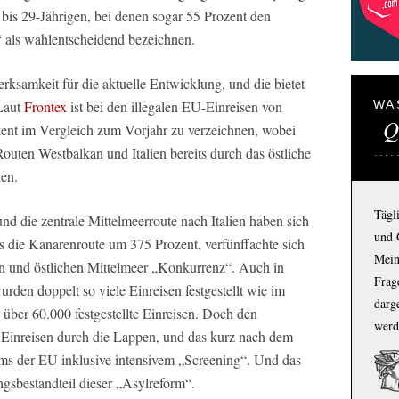
- bis 29-Jährigen, bei denen sogar 55 Prozent den
als wahlentscheidend bezeichnen.
rksamkeit für die aktuelle Entwicklung, und die bietet
Laut
Frontex
ist bei den illegalen EU-Einreisen von
WA
Q
zent im Vergleich zum Vorjahr zu verzeichnen, wobei
 Routen Westbalkan und Italien bereits durch das östliche
den.
Tägl
und die zentrale Mittelmeerroute nach Italien haben sich
und 
hs die Kanarenroute um 375 Prozent, verfünffachte sich
Mein
en und östlichen Mittelmeer „Konkurrenz“. Auch in
Frage
den doppelt so viele Einreisen festgestellt wie im
darg
über 60.000 festgestellte Einreisen. Doch den
werd
 Einreisen durch die Lappen, und das kurz nach dem
ms der EU inklusive intensivem „Screening“. Und das
gsbestandteil dieser „Asylreform“.