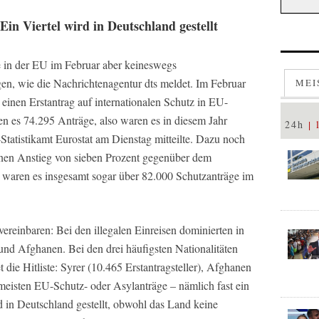
in Viertel wird in Deutschland gestellt
ge in der EU im Februar aber keineswegs
gen, wie die Nachrichtenagentur dts meldet. Im Februar
MEI
inen Erstantrag auf internationalen Schutz in EU-
en es 74.295 Anträge, also waren es in diesem Jahr
24h
tatistikamt Eurostat am Dienstag mitteilte. Dazu noch
einen Anstieg von sieben Prozent gegenüber dem
 waren es insgesamt sogar über 82.000 Schutzanträge im
vereinbaren: Bei den illegalen Einreisen dominierten in
und Afghanen. Bei den drei häufigsten Nationalitäten
t die Hitliste: Syrer (10.465 Erstantragsteller), Afghanen
meisten EU-Schutz- oder Asylanträge – nämlich fast ein
d in Deutschland gestellt, obwohl das Land keine