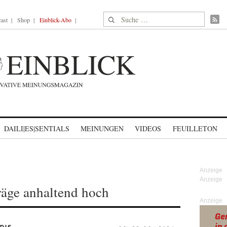
Suche nach:
ast
Shop
Einblick-Abo
DAILI|ES|SENTIALS
MEINUNGEN
VIDEOS
FEUILLETON
räge anhaltend hoch
Anzeige