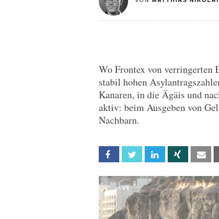
VON
MATTHIAS NIKOLAI
Wo Frontex von verringerten E
stabil hohen Asylantragszahle
Kanaren, in die Ägäis und nac
aktiv: beim Ausgeben von Gel
Nachbarn.
Facebook
Twitter
Linkedin
Xing
Em