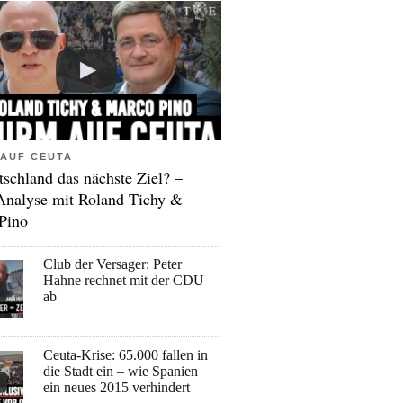
AUF CEUTA
tschland das nächste Ziel? –
Analyse mit Roland Tichy &
Pino
Club der Versager: Peter
Hahne rechnet mit der CDU
ab
Ceuta-Krise: 65.000 fallen in
die Stadt ein – wie Spanien
ein neues 2015 verhindert