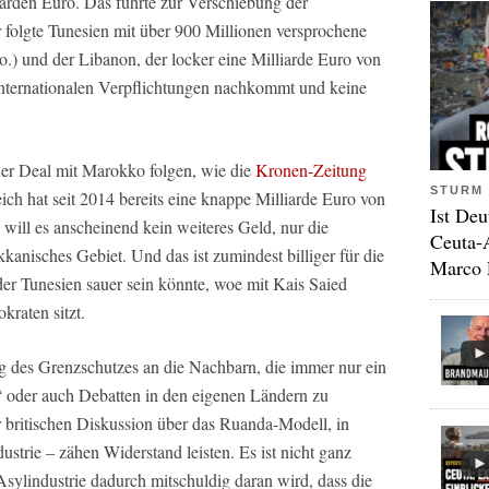
liarden Euro. Das führte zur Verschiebung der
 folgte Tunesien mit über 900 Millionen versprochene
.) und der Libanon, der locker eine Milliarde Euro von
 internationalen Verpflichtungen nachkommt und keine
uer Deal mit Marokko folgen, wie die
Kronen-Zeitung
STURM 
ch hat seit 2014 bereits eine knappe Milliarde Euro von
Ist Deu
 will es anscheinend kein weiteres Geld, nur die
Ceuta-
anisches Gebiet. Und das ist zumindest billiger für die
Marco 
r Tunesien sauer sein könnte, woe mit Kais Saied
kraten sitzt.
ng des Grenzschutzes an die Nachbarn, die immer nur ein
“ oder auch Debatten in den eigenen Ländern zu
 britischen Diskussion über das Ruanda-Modell, in
ustrie – zähen Widerstand leisten. Es ist nicht ganz
 Asylindustrie dadurch mitschuldig daran wird, dass die