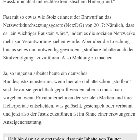
Hasskriminalität mit rechtsextremistischem Hintergrund.“
Fast mit so etwas wie Stolz erinnert der Entwurf an das
Netzwerkdurchsetzungsgesetz (NetzDG) von 2017: Nämlich, dass
es „ein wichtiger Baustein wäre“, indem es die sozialen Netzwerke
mehr zur Verantwortung ziehen würde. Aber über die Löschung
hinaus sei es nun notwendig geworden, „strafbare Inhalte auch der
Strafverfolgung“ zuzuführen. Also Meldung zu machen.
Ja, so ungenau arbeitet heute ein deutsches
Bundesjustizministerium, wenn hier also Inhalte schon „strafbar“
sind, bevor sie gerichtlich geprüft werden, aber so muss man
vorgehen, wenn Privatunternehmen der sozialen Medien und ihre
Helferportale entscheiden, was gelöscht, gestempelt oder verbannt
und jetzt also der Justiz zuzuführen ist im Sinne einer erzwungenen
Anzeigenerstattung.
Ich bin damit einverstanden, dass mir Inhalte von Twitter