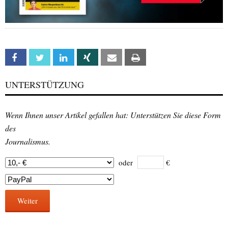
Facebook
Twitter
Linkedin
Xing
Email
Print
UNTERSTÜTZUNG
Wenn Ihnen unser Artikel gefallen hat: Unterstützen Sie diese Form
des
Journalismus.
oder
€
Weiter