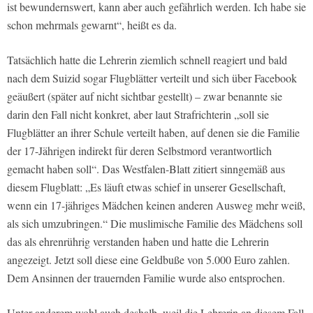
ist bewundernswert, kann aber auch gefährlich werden. Ich habe sie
schon mehrmals gewarnt“, heißt es da.
Tatsächlich hatte die Lehrerin ziemlich schnell reagiert und bald
nach dem Suizid sogar Flugblätter verteilt und sich über Facebook
geäußert (später auf nicht sichtbar gestellt) – zwar benannte sie
darin den Fall nicht konkret, aber laut Strafrichterin „soll sie
Flugblätter an ihrer Schule verteilt haben, auf denen sie die Familie
der 17-Jährigen indirekt für deren Selbstmord verantwortlich
gemacht haben soll“. Das Westfalen-Blatt zitiert sinngemäß aus
diesem Flugblatt: „Es läuft etwas schief in unserer Gesellschaft,
wenn ein 17-jähriges Mädchen keinen anderen Ausweg mehr weiß,
als sich umzubringen.“ Die muslimische Familie des Mädchens soll
das als ehrenrührig verstanden haben und hatte die Lehrerin
angezeigt. Jetzt soll diese eine Geldbuße von 5.000 Euro zahlen.
Dem Ansinnen der trauernden Familie wurde also entsprochen.
Unter anderem wohl auch deshalb, weil die Lehrerin an diesem Fall