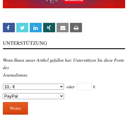
Facebook
Twitter
Linkedin
Xing
Email
Print
UNTERSTÜTZUNG
Wenn Ihnen unser Artikel gefallen hat: Unterstützen Sie diese Form
des
Journalismus.
oder
€
Weiter