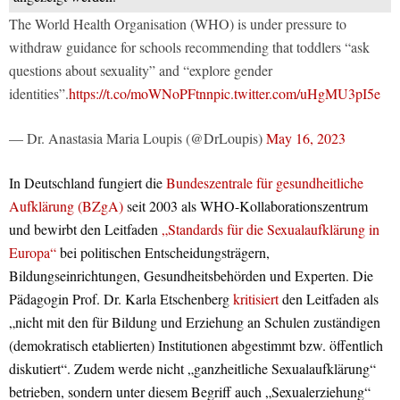
The World Health Organisation (WHO) is under pressure to
withdraw guidance for schools recommending that toddlers “ask
questions about sexuality” and “explore gender
identities”.
https://t.co/moWNoPFtnn
pic.twitter.com/uHgMU3pI5e
— Dr. Anastasia Maria Loupis (@DrLoupis)
May 16, 2023
In Deutschland fungiert die
Bundeszentrale für gesundheitliche
Aufklärung (BZgA)
seit 2003 als WHO-Kollaborationszentrum
und bewirbt den Leitfaden
„Standards für die Sexualaufklärung in
Europa“
bei politischen Entscheidungsträgern,
Bildungseinrichtungen, Gesundheitsbehörden und Experten. Die
Pädagogin Prof. Dr. Karla Etschenberg
kritisiert
den Leitfaden als
„nicht mit den für Bildung und Erziehung an Schulen zuständigen
(demokratisch etablierten) Institutionen abgestimmt bzw. öffentlich
diskutiert“. Zudem werde nicht „ganzheitliche Sexualaufklärung“
betrieben, sondern unter diesem Begriff auch „Sexualerziehung“