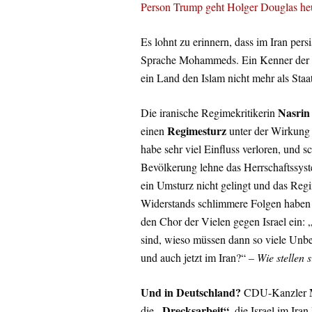
Person Trump geht Holger Douglas heu
Es lohnt zu erinnern, dass im Iran pers
Sprache Mohammeds. Ein Kenner der is
ein Land den Islam nicht mehr als Staat
Nasrin
Die iranische Regimekritikerin
Regimesturz
einen
unter der Wirkung 
habe sehr viel Einfluss verloren, und s
Bevölkerung lehne das Herrschaftssyste
ein Umsturz nicht gelingt und das Regim
Widerstands schlimmere Folgen haben a
den Chor der Vielen gegen Israel ein: „
sind, wieso müssen dann so viele Unbet
und auch jetzt im Iran?“
– Wie stellen 
Und in Deutschland?
CDU-Kanzler
„Drecksarbeit“,
die
die Israel im Iran