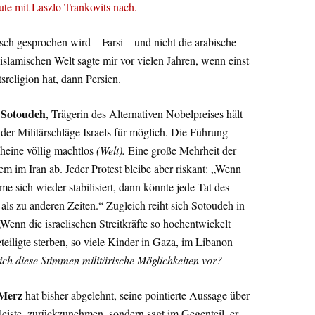
te mit Laszlo Trankovits nach.
isch gesprochen wird – Farsi – und nicht die arabische
lamischen Welt sagte mir vor vielen Jahren, wenn einst
sreligion hat, dann Persien.
 Sotoudeh
, Trägerin des Alternativen Nobelpreises hält
der Militärschläge Israels für möglich. Die Führung
cheine völlig machtlos
(Welt).
Eine große Mehrheit der
m im Iran ab. Jeder Protest bleibe aber riskant: „Wenn
e sich wieder stabilisiert, dann könnte jede Tat des
ls zu anderen Zeiten.“ Zugleich reiht sich Sotoudeh in
Wenn die israelischen Streitkräfte so hochentwickelt
eiligte sterben, so viele Kinder in Gaza, im Libanon
sich diese Stimmen militärische Möglichkeiten vor?
Merz
hat bisher abgelehnt, seine pointierte Aussage über
 leiste, zurückzunehmen, sondern sagt im Gegenteil, er