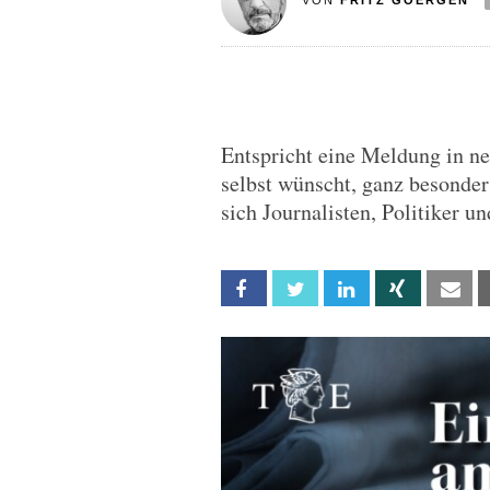
VON
FRITZ GOERGEN
Entspricht eine Meldung in n
selbst wünscht, ganz besonders
sich Journalisten, Politiker u
Facebook
Twitter
Linkedin
Xing
Em