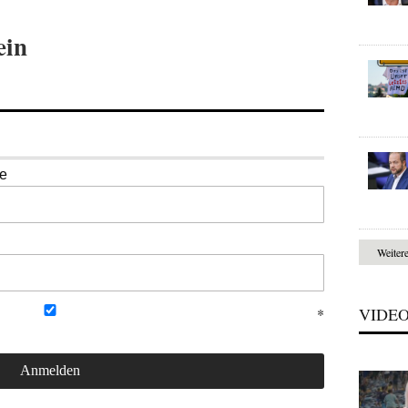
ein
se
Weiter
VIDE