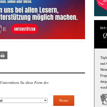
WA
Q
ail
Print
Tägl
und 
Mein
Frage
darg
 Unterstützen Sie diese Form des
werd
Weiter