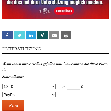
Facebook
Twitter
Linkedin
Xing
Email
Print
UNTERSTÜTZUNG
Wenn Ihnen unser Artikel gefallen hat: Unterstützen Sie diese Form
des
Journalismus.
oder
€
Weiter