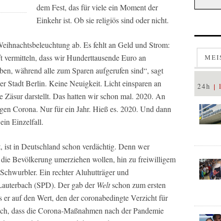
dem Fest, das für viele ein Moment der
Einkehr ist. Ob sie religiös sind oder nicht.
e Weihnachtsbeleuchtung ab. Es fehlt an Geld und Strom:
 vermitteln, dass wir Hunderttausende Euro an
MEI
eben, während alle zum Sparen aufgerufen sind“, sagt
r Stadt Berlin. Keine Neuigkeit. Licht einsparen an
24h
e Zäsur darstellt. Das hatten wir schon mal. 2020. An
gen Corona. Nur für ein Jahr. Hieß es. 2020. Und dann
in Einzelfall.
 ist in Deutschland schon verdächtig. Denn wer
die Bevölkerung umerziehen wollen, hin zu freiwilligem
n Schwurbler. Ein rechter Aluhutträger und
Lauterbach (SPD). Der gab der
Welt
schon zum ersten
 er auf den Wert, den der coronabedingte Verzicht für
ich, dass die Corona-Maßnahmen nach der Pandemie