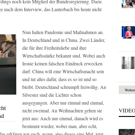
erdings noch kein Mitglied der Bundesregierung. Dazu
ge nach dem Interview, das Lauterbach bis heute nicht
Nun halten Pandemie und Maßnahmen an.
In Deutschland und in China. Zwei Länder,
die für ihre Freiheitsliebe und ihre
Wirtschaftsstärke bekannt sind. Wobei auch
Ironie keinen falschen Eindruck erwecken
darf: China will eine Wirtschaftsmacht sein
und tut alles dafür, dass es so ist und so
bleibt. Deutschland schrumpft freiwillig. An
Weiter
Silvester sind die Lichter schon
:
ausgegangen. Aber nur einmal und einmal,
cht
VIDE
nicht zweimal. An Weihnachten gehen sie
nd
jetzt aus: Auch nur einmal, danach wird es
bestimmt wieder, wobei man, aber echt,
das erklären wir euch, wenn, also dieses eine Mal, jetzt