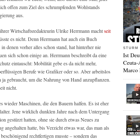
er sich offen zum Ziel des schrumpfenden Wohlstands
gierung aus.
ihrer Wirtschaftsredakteurin Ulrike Herrmann macht
seit
üsste es nicht. Denn Herrmann hat auch ein Buch
 denen vorher alles schon stand, hat hinterher nie
STURM 
Ist Deu
uen sich schon einige an. Herrmann beschreibt da eine
Ceuta-
utz eintauscht: Mobilität gebe es da nicht mehr,
Marco 
rflüssigen Berufe wie Grafiker oder so. Aber arbeitslos
ja gebraucht, um die Nahrung von Hand anzupflanzen.
it nicht.
 es wieder Maschinen, die den Bauern halfen. Es ist eher
alter. Jene wirklich dunklen Jahre nach dem Untergang
tion gestürzt hatten, ohne sie durch etwas Neues zu
ug angehalten hatte, bis Verzicht etwas war, das man als
beschönigend rechtfertigen musste – sondern das