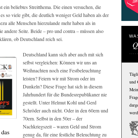
t ein beliebtes Streitthema. Die einen versuchen, die
 es so viele gibt, die deutlich weniger Geld haben als der
hezu alle Menschen hierzulande mehr haben als in
die andere Seite. Beide – pro und contra – müssen also
WA
lären, ob Deutschland reich sei.
Q
Deutschland kann sich aber auch mit sich
selbst vergleichen: Können wir uns an
Weihnachten noch eine Festbeleuchtung
Tägl
leisten? Feiern wir mit Strom oder im
und 
Dunkeln? Diese Frage hat sich in diesem
Mein
Jahrhundert für die Bundesrepublikaner nie
Frage
gestellt. Unter Helmut Kohl und Gerd
darg
Schröder auch nicht. Oder in den 60ern und
werd
70ern. Selbst in den 50er – der
Nachkriegszeit – waren Geld und Strom
 das
genug da, für eine festliche Beleuchtung zu