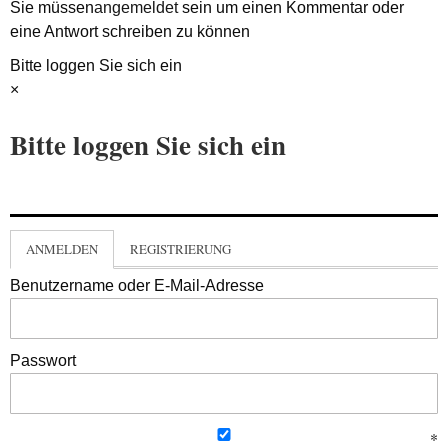
Sie müssen
angemeldet
sein um einen Kommentar oder
eine Antwort schreiben zu können
Bitte loggen Sie sich ein
×
Bitte loggen Sie sich ein
ANMELDEN
REGISTRIERUNG
Benutzername oder E-Mail-Adresse
Passwort