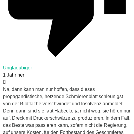
Unglaeubiger
1 Jahr her
Na, dann kann man nur hoffen, dass dieses
propagandistische, hetzende Schmierenblatt schleunigst
von der Bildfläche verschwindet und Insolvenz anmeldet.
Denn dann sind sie laut Habecke ja nicht weg, sie hören nur
auf, Dreck mit Druckerschwärze zu produzieren. In dem Fall,
das Beste was passieren kann, sofern nicht die Regierung,
auf unsere Kosten, für den Fortbestand des Geschmieres