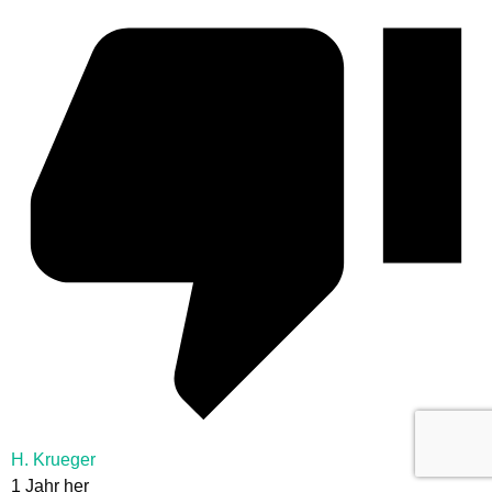
H. Krueger
1 Jahr her