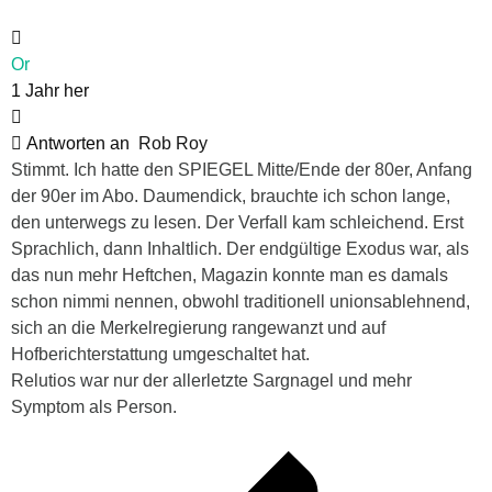
Or
1 Jahr her
Antworten an
Rob Roy
Stimmt. Ich hatte den SPIEGEL Mitte/Ende der 80er, Anfang
der 90er im Abo. Daumendick, brauchte ich schon lange,
den unterwegs zu lesen. Der Verfall kam schleichend. Erst
Sprachlich, dann Inhaltlich. Der endgültige Exodus war, als
das nun mehr Heftchen, Magazin konnte man es damals
schon nimmi nennen, obwohl traditionell unionsablehnend,
sich an die Merkelregierung rangewanzt und auf
Hofberichterstattung umgeschaltet hat.
Relutios war nur der allerletzte Sargnagel und mehr
Symptom als Person.