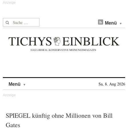
Suche nach:
Menü
Skip to content
Sa, 8. Aug 2026
Menü
SPIEGEL künftig ohne Millionen von Bill
Gates