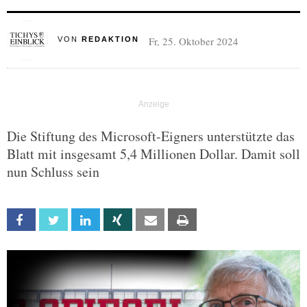
Fr, 25. Oktober 2024
VON
REDAKTION
Die Stiftung des Microsoft-Eigners unterstützte das
Blatt mit insgesamt 5,4 Millionen Dollar. Damit soll
nun Schluss sein
Facebook
Twitter
Linkedin
Xing
Email
Print