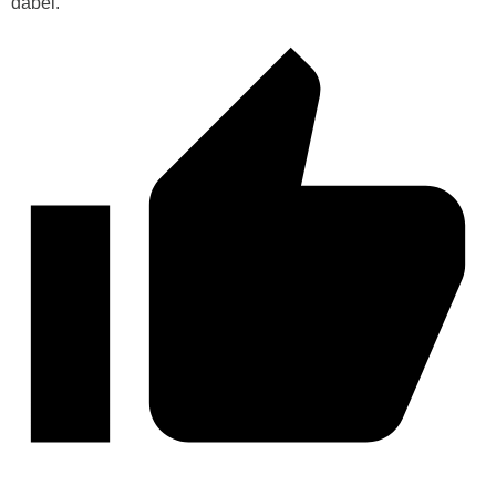
dabei.