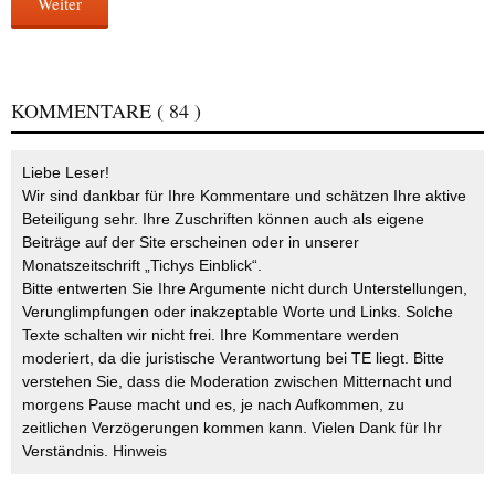
Weiter
KOMMENTARE
( 84 )
Liebe Leser!
Wir sind dankbar für Ihre Kommentare und schätzen Ihre aktive
Beteiligung sehr. Ihre Zuschriften können auch als eigene
Beiträge auf der Site erscheinen oder in unserer
Monatszeitschrift „Tichys Einblick“.
Bitte entwerten Sie Ihre Argumente nicht durch Unterstellungen,
Verunglimpfungen oder inakzeptable Worte und Links. Solche
Texte schalten wir nicht frei. Ihre Kommentare werden
moderiert, da die juristische Verantwortung bei TE liegt. Bitte
verstehen Sie, dass die Moderation zwischen Mitternacht und
morgens Pause macht und es, je nach Aufkommen, zu
zeitlichen Verzögerungen kommen kann. Vielen Dank für Ihr
Verständnis.
Hinweis