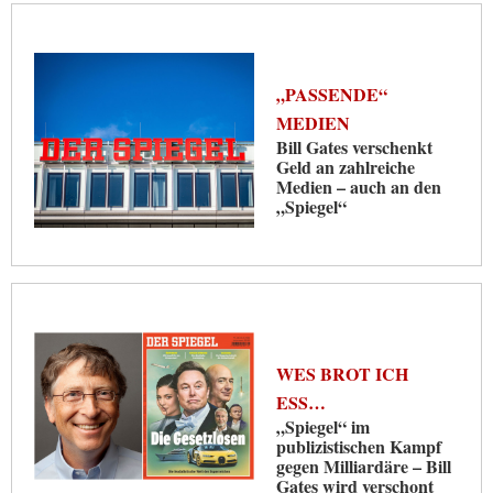
„PASSENDE“
MEDIEN
Bill Gates verschenkt
Geld an zahlreiche
Medien – auch an den
„Spiegel“
WES BROT ICH
ESS…
„Spiegel“ im
publizistischen Kampf
gegen Milliardäre – Bill
Gates wird verschont