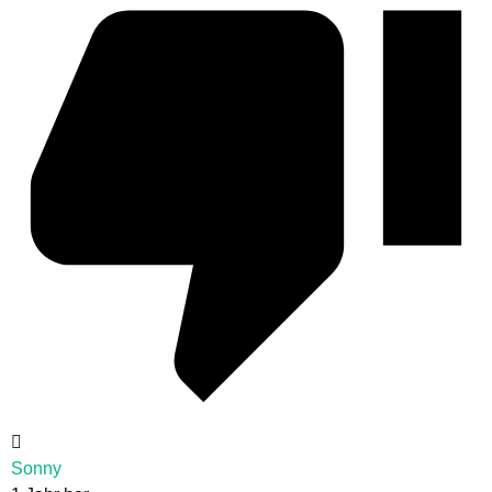
Sonny