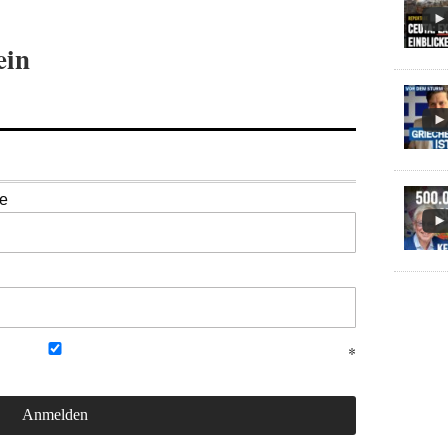
ein
se