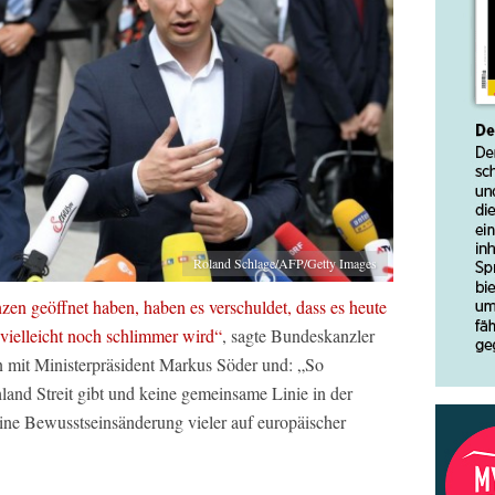
Roland Schlage/AFP/Getty Images
zen geöffnet haben, haben es verschuldet, dass es heute
 vielleicht noch schlimmer wird“
, sagte Bundeskanzler
n mit Ministerpräsident Markus Söder und: „So
land Streit gibt und keine gemeinsame Linie in der
t eine Bewusstseinsänderung vieler auf europäischer