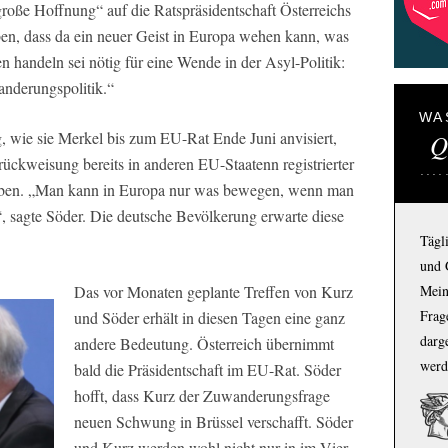
„große Hoffnung“ auf die Ratspräsidentschaft Österreichs
en, dass da ein neuer Geist in Europa wehen kann, was
en handeln sei nötig für eine Wende in der Asyl-Politik:
nderungspolitik.“
WA
 wie sie Merkel bis zum EU-Rat Ende Juni anvisiert,
Q
urückweisung bereits in anderen EU-Staatenn registrierter
ieben. „Man kann in Europa nur was bewegen, wenn man
“, sagte Söder. Die deutsche Bevölkerung erwarte diese
Tägl
und 
Mein
Das vor Monaten geplante Treffen von Kurz
Frage
und Söder erhält in diesen Tagen eine ganz
darg
andere Bedeutung. Österreich übernimmt
werd
bald die Präsidentschaft im EU-Rat. Söder
hofft, dass Kurz der Zuwanderungsfrage
neuen Schwung in Brüssel verschafft. Söder
und Kurz werden wohl nicht nur in im Vier-